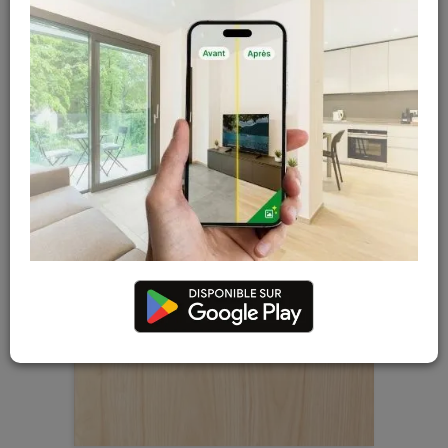
Simple face
Double face
Nombre de pièces souhaitées qui auront les
caractéristiques ci-dessus
-
+
Annuler cette pièce