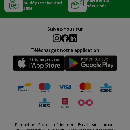
Paiements
ou dégressive àpd
sécurisés
599€
Suivez-nous sur
Téléchargez notre application
Parquets
Portes intérieures
Escaliers
Lambris