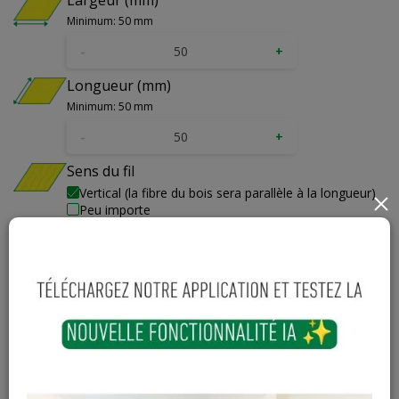
Largeur (mm)
Minimum: 50 mm
-
+
Longueur (mm)
Minimum: 50 mm
-
+
Sens du fil
Vertical (la fibre du bois sera parallèle à la longueur)
×
Peu importe
Couvre-chants
Facultatif
Avant
Arrière
Gauche
Droite
Trous de fixation
Facultatif - perçage aux normes Système 32 dans la longueur
du panneau, débutant à 100 mm du bord