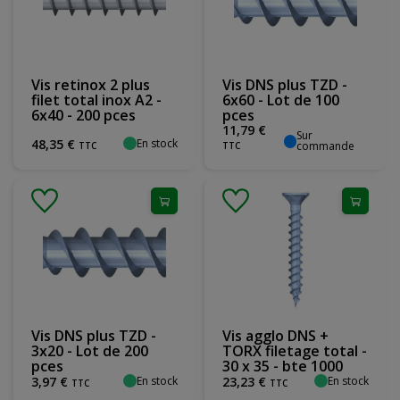
Vis retinox 2 plus
Vis DNS plus TZD -
filet total inox A2 -
6x60 - Lot de 100
6x40 - 200 pces
pces
11
,
79
€
Sur
En stock
48
,
35
€
commande
TTC
TTC
Vis DNS plus TZD -
Vis agglo DNS +
3x20 - Lot de 200
TORX filetage total -
pces
30 x 35 - bte 1000
En stock
En stock
3
,
97
€
23
,
23
€
TTC
TTC