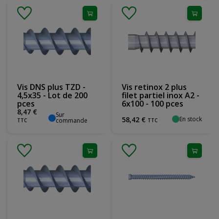
Vis DNS plus TZD -
Vis retinox 2 plus
4,5x35 - Lot de 200
filet partiel inox A2 -
pces
6x100 - 100 pces
8
,
47
€
Sur
En stock
58
,
42
€
commande
TTC
TTC