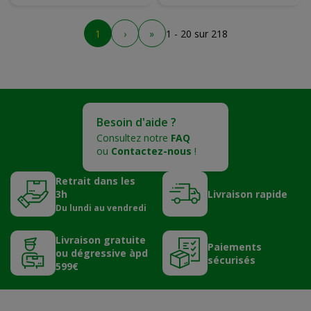
1
›
»
1 - 20 sur 218
Besoin d'aide ?
Consultez notre
FAQ
ou
Contactez-nous
!
Retrait dans les
3h
Livraison rapide
Du lundi au vendredi
Livraison gratuite
Paiements
ou dégressive àpd
sécurisés
599€