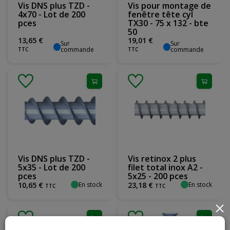
Vis DNS plus TZD -
Vis pour montage de
4x70 - Lot de 200
fenêtre tête cyl
pces
TX30 - 75 x 132 - bte
50
13
,
65
€
19
,
01
€
Sur
Sur
commande
commande
TTC
TTC
Vis DNS plus TZD -
Vis retinox 2 plus
5x35 - Lot de 200
filet total inox A2 -
pces
5x25 - 200 pces
En stock
En stock
10
,
65
€
23
,
18
€
TTC
TTC
×