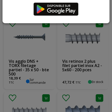
500
En stock
En stock
20
,
69
€
20
,
81
€
TTC
TTC
Vis agglo DNS +
Vis retinox 2 plus
TORX filetage
filet partiel inox A2 -
partiel - 35 x 50 - bte
5x60 - 200 pces
500
18
,
39
€
Sur
En stock
47
,
72
€
commande
TTC
TTC