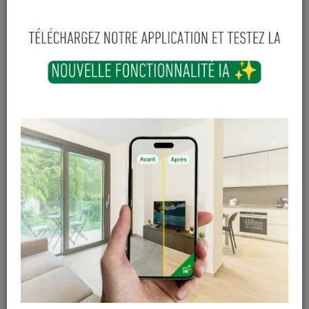
Vis retinox 2 plus
Vis agglo DNS +
filet partiel inox A2 -
TORX filetage total -
5x80 - 200 pces
30 x 16 - bte 1000
pces
En stock
En stock
53
,
92
€
12
,
83
€
TTC
TTC
Vis agglo DNS +
Vis retinox 2 plus
TORX filetage
filet partiel inox A2 -
partiel - 45 x 40 - bte
4x35 - 200 pces