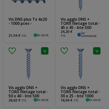
Vis DNS plus Tx 4x20
Vis agglo DNS +
- 1000 pces -
TORX filetage total -
45 x 45 - bte 500
24
,
20
€
Sur
En stock
21
,
54
€
commande
TTC
TTC
Vis agglo DNS +
Vis agglo DNS +
TORX filetage total -
TORX filetage total -
50 x 40 - bte 500
30 x 25 - bte 1000
En stock
En stock
26
,
62
€
16
,
94
€
TTC
TTC