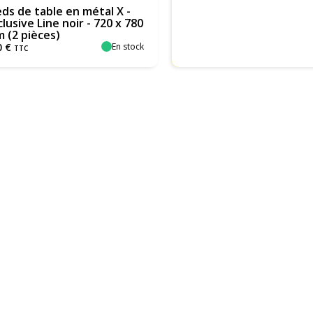
eds de table en métal X -
clusive Line noir - 720 x 780
 (2 pièces)
En stock
0
€
TTC