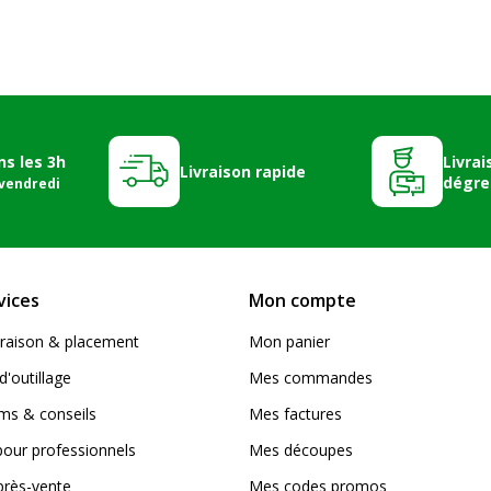
ns les 3h
Livrai
Livraison rapide
dégre
 vendredi
vices
Mon compte
livraison & placement
Mon panier
d'outillage
Mes commandes
s & conseils
Mes factures
pour professionnels
Mes découpes
près-vente
Mes codes promos