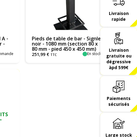
Livraison
rapide
 A -
Pieds de table de bar - Signle
r -
noir - 1080 mm (section 80 x
80 mm - pied 450 x 450 mm)
Livraison
ommande
En stock
251
,
99
€
TTC
gratuite ou
dégressive
àpd 599€
Paiements
sécurisés
ITS
"
Large stock