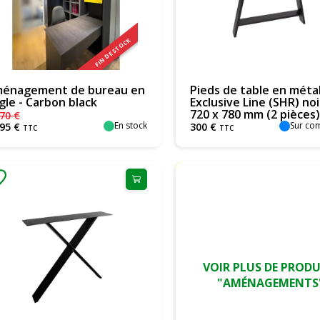
FIN DE STOCK
énagement de bureau en
Pieds de table en métal
gle - Carbon black
Exclusive Line (SHR) noi
720 x 780 mm (2 pièces)
470
€
En stock
Sur c
495
€
300
€
TTC
TTC
VOIR PLUS DE PRODU
"AMÉNAGEMENTS