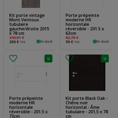
Kit porte vintage
Porte prépeinte
Mont Ventoux
moderne HR
tubulaire
horizontale
gauche/droite 2015
réversible - 201.5 x
x 78 cm
63cm
249
,
01
€
82
,
70
€
En stock
En stock
209
€
59
€
TTC
TTC
Porte prépeinte
Kit porte Black Oak -
moderne HR
Chêne noir
horizontale
horizontal - Âme
réversible - 201.5 x
tubulaire - 201,5 x 78
73cm
cm