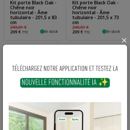
Kit porte Black Oak -
Kit porte Black Oak -
Chêne noir
Chêne noir
horizontal - Âme
horizontal - Âme
tubulaire - 201,5 x 83
tubulaire - 201,5 x 73
cm
cm
249
,
01
€
249
,
01
€
En stock
En stock
209
€
209
€
TTC
TTC
×
Kit porte
Porte prépeinte
Woodfeeling - Chêne
moderne HR
horizontal - Âme
horizontale
tubulaire - 201,5 x 78
réversible - 201.5 x
cm
78cm
249
,
01
€
82
,
70
€
En stock
En stock
209
€
59
€
TTC
TTC