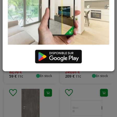
Porte prépeinte
Kit porte vintage
moderne HR
Mont Ventoux
horizontale
tubulaire
réversible - 201.5 x
gauche/droite 2015
68cm
x 83 cm
82
,
70
€
249
,
01
€
En stock
En stock
59
€
209
€
TTC
TTC