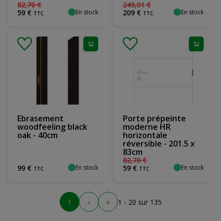
82
,
70
€
249
,
01
€
En stock
En stock
59
€
209
€
TTC
TTC
Ebrasement
Porte prépeinte
woodfeeling black
moderne HR
oak - 40cm
horizontale
réversible - 201.5 x
83cm
82
,
70
€
En stock
En stock
99
€
59
€
TTC
TTC
1
›
»
1 - 20 sur 135