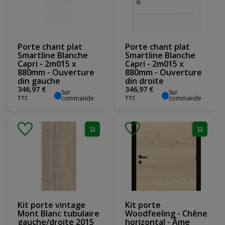
Porte chant plat
Porte chant plat
Smartline Blanche
Smartline Blanche
Capri - 2m015 x
Capri - 2m015 x
880mm - Ouverture
880mm - Ouverture
din gauche
din droite
346
,
97
€
346
,
97
€
Sur
Sur
commande
commande
TTC
TTC
Kit porte vintage
Kit porte
Mont Blanc tubulaire
Woodfeeling - Chêne
gauche/droite 2015
horizontal - Âme