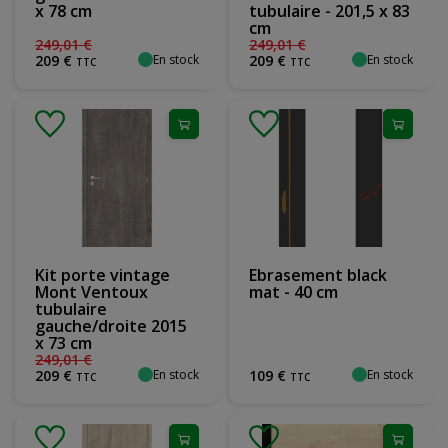
x 78 cm
tubulaire - 201,5 x 83
cm
249
,
01
€
249
,
01
€
En stock
En stock
209
€
209
€
TTC
TTC
Kit porte vintage
Ebrasement black
Mont Ventoux
mat - 40 cm
tubulaire
gauche/droite 2015
x 73 cm
249
,
01
€
En stock
En stock
209
€
109
€
TTC
TTC