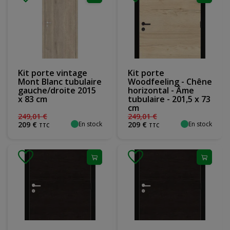
Kit porte vintage
Kit porte
Mont Blanc tubulaire
Woodfeeling - Chêne
gauche/droite 2015
horizontal - Âme
x 83 cm
tubulaire - 201,5 x 73
cm
249
,
01
€
249
,
01
€
En stock
En stock
209
€
209
€
TTC
TTC