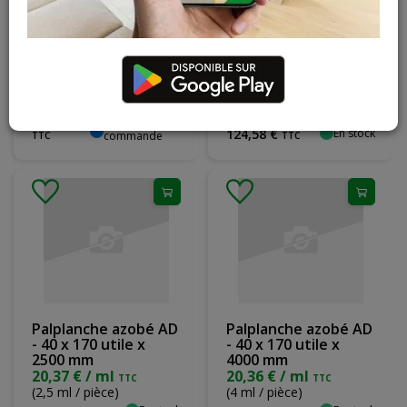
Ligature auto-liante
Palplanche azobé AD
Selfix
- 50 x 185 x 5500 mm
22,65 € / ml
TTC
(5,5 ml / pièce)
2
,
04
€
Sur
En stock
124
,
58
€
commande
TTC
TTC
Palplanche azobé AD
Palplanche azobé AD
- 40 x 170 utile x
- 40 x 170 utile x
2500 mm
4000 mm
20,37 € / ml
20,36 € / ml
TTC
TTC
(2,5 ml / pièce)
(4 ml / pièce)