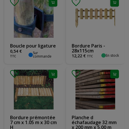
Boucle pour ligature
Bordure Paris -
28x115cm
0
,
54
€
Sur
En stock
12
,
22
€
commande
TTC
TTC
Bordure prémontée
Planche d
7 cm x 1.05 m x 30 cm
échafaudage 32 mm
H
x 200 mm x 5.00 m