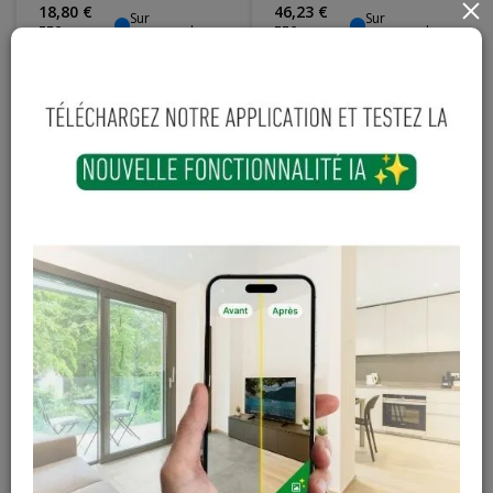
×
18
,
80
€
46
,
23
€
Sur
Sur
commande
commande
TTC
TTC
Ligature flexible en
Bordure prémontée
rouleau 27 mm x 4
7 cm x 1.05 m x 20 cm
mm x 15 m
H
15
,
37
€
13
,
08
€
Sur
Sur
commande
commande
TTC
TTC