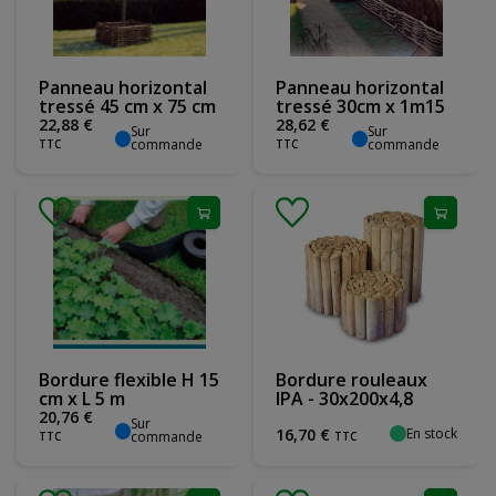
Panneau horizontal
Panneau horizontal
tressé 45 cm x 75 cm
tressé 30cm x 1m15
22
,
88
€
28
,
62
€
Sur
Sur
commande
commande
TTC
TTC
Bordure flexible H 15
Bordure rouleaux
cm x L 5 m
IPA - 30x200x4,8
20
,
76
€
Sur
En stock
16
,
70
€
commande
TTC
TTC