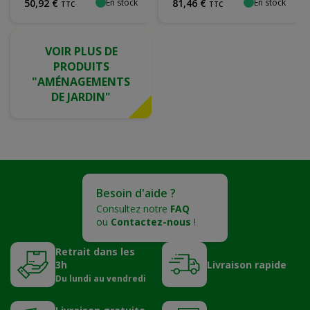
En stock
En stock
50
,
92
€
81
,
46
€
TTC
TTC
VOIR PLUS DE
PRODUITS
"AMÉNAGEMENTS
DE JARDIN"
Besoin d'aide ?
Consultez notre
FAQ
ou
Contactez-nous
!
Retrait dans les
3h
Livraison rapide
Du lundi au vendredi