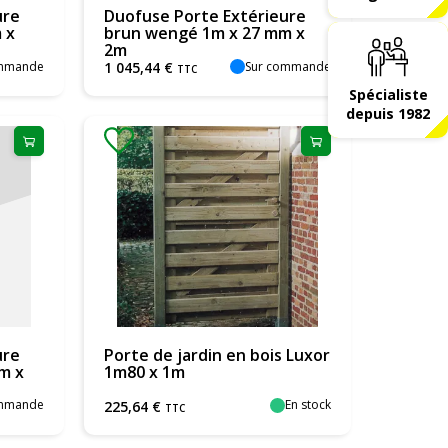
ure
Duofuse Porte Extérieure
 x
brun wengé 1m x 27 mm x
2m
ommande
Sur commande
1 045
,
44
€
TTC
Spécialiste
depuis 1982
ure
Porte de jardin en bois Luxor
m x
1m80 x 1m
ommande
En stock
225
,
64
€
TTC