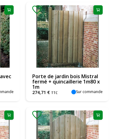
 avec
Porte de jardin bois Mistral
fermé + quincaillerie 1m80 x
1m
ommande
Sur commande
274
,
71
€
TTC