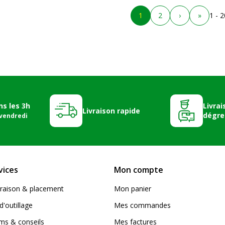
1
2
›
»
1 - 
ns les 3h
Livrai
Livraison rapide
dégre
 vendredi
vices
Mon compte
livraison & placement
Mon panier
d'outillage
Mes commandes
s & conseils
Mes factures