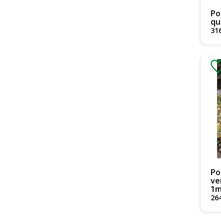
Po
qu
31
Po
ve
1
26