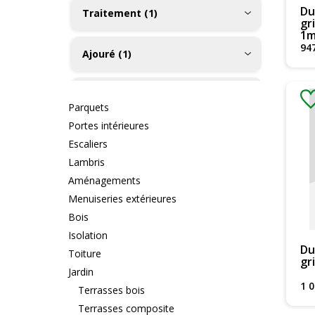
Du
Traitement (1)
gr
1m
94
Ajouré (1)
Abouté (1)
Parquets
Portes intérieures
Escaliers
Lambris
Aménagements
Menuiseries extérieures
Bois
Isolation
Du
Toiture
gr
Jardin
1 
Terrasses bois
Terrasses composite