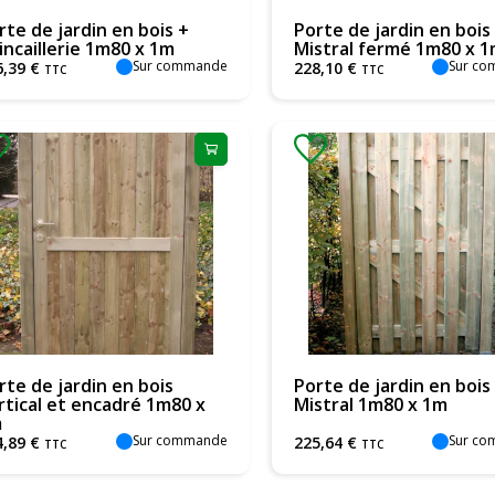
rte de jardin en bois +
Porte de jardin en bois
incaillerie 1m80 x 1m
Mistral fermé 1m80 x 
Sur commande
Sur c
6
,
39
€
228
,
10
€
TTC
TTC
rte de jardin en bois
Porte de jardin en bois
rtical et encadré 1m80 x
Mistral 1m80 x 1m
m
Sur commande
Sur c
4
,
89
€
225
,
64
€
TTC
TTC