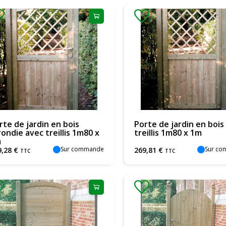
rte de jardin en bois
Porte de jardin en bois
rondie avec treillis 1m80 x
treillis 1m80 x 1m
m
Sur commande
Sur c
9
,
28
€
269
,
81
€
TTC
TTC