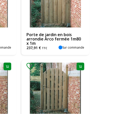
Porte de jardin en bois
arrondie Arco fermée 1m80
x 1m
ommande
Sur commande
237
,
91
€
TTC