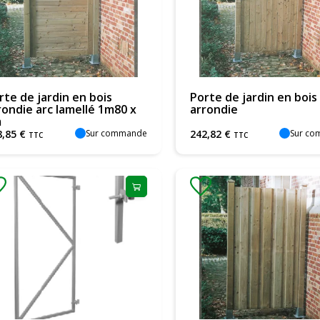
rte de jardin en bois
Porte de jardin en bois
rondie arc lamellé 1m80 x
arrondie
m
Sur commande
Sur c
8
,
85
€
242
,
82
€
TTC
TTC