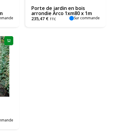
Porte de jardin en bois
1m
arrondie Arco 1xm80 x 1m
ommande
Sur commande
235
,
47
€
TTC
ommande