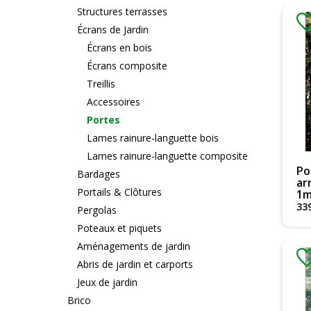
Structures terrasses
Écrans de Jardin
Écrans en bois
Écrans composite
Treillis
Accessoires
Portes
Lames rainure-languette bois
Lames rainure-languette composite
Po
Bardages
ar
Portails & Clôtures
1
33
Pergolas
Poteaux et piquets
Aménagements de jardin
Abris de jardin et carports
Jeux de jardin
Brico