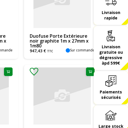
Livraison
rapide
ure
Duofuse Porte Extérieure
m x
noir graphite 1m x 27mm x
1m80
Livraison
ommande
Sur commande
947
,
43
€
TTC
gratuite ou
dégressive
àpd 599€
Paiements
sécurisés
Large stock