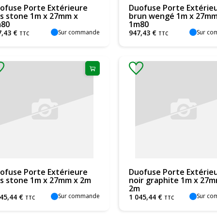
ofuse Porte Extérieure
Duofuse Porte Extérie
is stone 1m x 27mm x
brun wengé 1m x 27mm
80
1m80
Sur commande
Sur c
7
,
43
€
947
,
43
€
TTC
TTC
ofuse Porte Extérieure
Duofuse Porte Extérie
is stone 1m x 27mm x 2m
noir graphite 1m x 27m
2m
Sur commande
Sur c
045
,
44
€
1 045
,
44
€
TTC
TTC