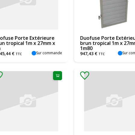
ofuse Porte Extérieure
Duofuse Porte Extérie
un tropical 1m x 27mm x
brun tropical 1m x 27m
m
1m80
Sur commande
Sur c
045
,
44
€
947
,
43
€
TTC
TTC