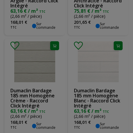
Argile - Raccord Click
Anthracite - Raccord
Intégré
Click Intégré
63,16 € / m²
75,81 € / m²
TTC
TTC
(2,66 m² / pièce)
(2,66 m² / pièce)
168
,
01
€
201
,
65
€
Sur
Sur
commande
commande
TTC
TTC
Dumaclin Bardage
Dumaclin Bardage
185 mm Homogène
185 mm Homogène
Crème - Raccord
Blanc - Raccord Click
Click Intégré
Intégré
63,16 € / m²
63,16 € / m²
TTC
TTC
(2,66 m² / pièce)
(2,66 m² / pièce)
168
,
01
€
168
,
01
€
Sur
Sur
commande
commande
TTC
TTC