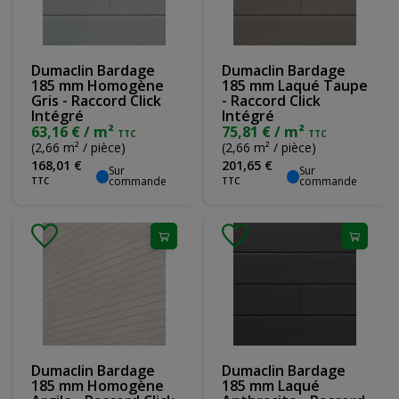
Dumaclin Bardage
Dumaclin Bardage
185 mm Homogène
185 mm Laqué Taupe
Gris - Raccord Click
- Raccord Click
Intégré
Intégré
63,16 € / m²
75,81 € / m²
TTC
TTC
(2,66 m² / pièce)
(2,66 m² / pièce)
168
,
01
€
201
,
65
€
Sur
Sur
commande
commande
TTC
TTC
Dumaclin Bardage
Dumaclin Bardage
185 mm Homogène
185 mm Laqué