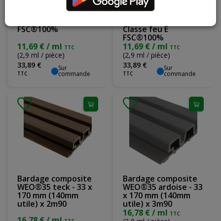
WEO Essential Ipé
WEO Essential Light
15x173(UT153)mm -
Grey
Classe feu E
15x173(UT153)mm -
FSC®100%
Classe feu E
FSC®100%
11,69 € / ml
11,69 € / ml
TTC
TTC
(2,9 ml / pièce)
(2,9 ml / pièce)
33
,
89
€
33
,
89
€
Sur
Sur
commande
commande
TTC
TTC
Bardage composite
Bardage composite
WEO®35 teck - 33 x
WEO®35 ardoise - 33
170 mm (140mm
x 170 mm (140mm
utile) x 2m90
utile) x 3m90
16,78 € / ml
TTC
16,78 € / ml