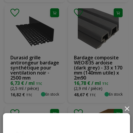
Durasid grille
Bardage composite
antirongeur bardage
WEO®35 ardoise
synthétique pour
(dark grey) - 33 x 170
ventilation noir -
mm (140mm utile) x
2500 mm
2m90
6,73 € / ml
16,78 € / ml
TTC
TTC
(2,5 ml / pièce)
(2,9 ml / pièce)
En stock
En stock
16
,
82
€
48
,
67
€
TTC
TTC
×