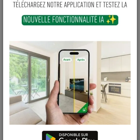
Durasid FORESTA
Bardage composite
lame de bardage
WEO Essential Teak
woodland oak -
15x173(UT153)mm -
250mm utile x 5m
Classe feu E
FSC®100%
11,69 € / ml
TTC
(2,9 ml / pièce)
102
,
91
€
33
,
89
€
Sur
Sur
commande
commande
TTC
TTC
Bardage composite
Bardage composite