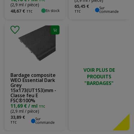
(3,9 ml / pièce)
TTC
(2,9 ml / pièce)
65
,
45
€
Sur
En stock
48
,
67
€
commande
TTC
TTC
VOIR PLUS DE
Bardage composite
PRODUITS
WEO Essential Dark
"BARDAGES"
Grey
15x173(UT153)mm -
Classe feu E
FSC®100%
11,69 € / ml
TTC
(2,9 ml / pièce)
33
,
89
€
Sur
commande
TTC