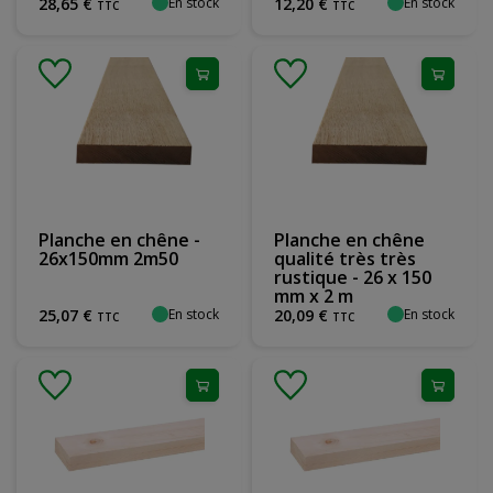
En stock
En stock
28
,
65
€
12
,
20
€
TTC
TTC
Planche en chêne -
Planche en chêne
26x150mm 2m50
qualité très très
rustique - 26 x 150
mm x 2 m
En stock
En stock
25
,
07
€
20
,
09
€
TTC
TTC