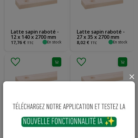
Latte sapin raboté -
Latte sapin raboté -
12 x 140 x 2700 mm
27 x 35 x 2700 mm
En stock
En stock
17
,
76
€
8
,
02
€
TTC
TTC
×
Latte sapin raboté -
Latte sapin raboté -
18 x 44 x 2700 mm
12 x 93 x 2700 mm
En stock
En stock
5
,
97
€
10
,
48
€
TTC
TTC