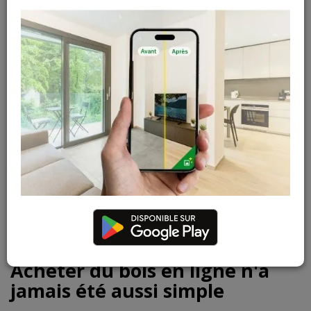
Latte sapin brut - 20
Latte sapin raboté -
x 32 x 3000 mm
27 x 93 x 2700 mm
0,56 € / ml
TTC
(3 ml / pièce)
En stock
En stock
1
,
67
€
18
,
68
€
TTC
TTC
1
›
»
1 - 20 sur 236
Acheter du bois en ligne n'a
jamais été aussi simple