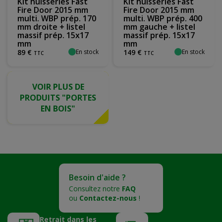
Kit huisseries Fast
Kit huisseries Fast
Fire Door 2015 mm
Fire Door 2015 mm
multi. WBP prép. 170
multi. WBP prép. 400
mm droite + listel
mm gauche + listel
massif prép. 15x17
massif prép. 15x17
mm
mm
En stock
En stock
89
€
149
€
TTC
TTC
VOIR PLUS DE
PRODUITS "PORTES
EN BOIS"
Besoin d'aide ?
Consultez notre
FAQ
ou
Contactez-nous
!
Retrait dans les