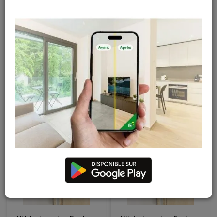
Kit huisseries Fast
Kit huisseries Fast
Fire Door 2015 mm
Fire Door 2015 mm
multi. WBP prép. 300
multi. WBP prép. 400
mm droite + listel
mm droite + listel
massif prép. 15x17
massif prép. 15x17
mm
mm
En stock
En stock
125
,
01
€
149
€
TTC
TTC