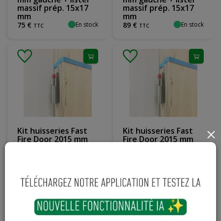
massif prép. 15x17
massif prép. 15x17
mm
mm
En stock
En stock
75
€
89
€
TTC
TTC
Kit huisseries Fast
Kit huisseries Fast
×
Fire Door 2015 mm
Fire Door 2015 mm
multi. WBP prép. 120
multi. WBP prép. 220
mm droite + listel
mm droite + listel
massif prép. 15x17
massif prép. 15x17
mm
mm
En stock
En stock
75
€
99
,
99
€
TTC
TTC