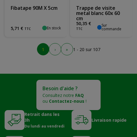
Fibatape 90M X 5cm
Trappe de visite
metal blanc 60x 60
cm
50
,
35
€
Sur
En stock
5
,
71
€
commande
TTC
TTC
1
›
»
1 - 20 sur 107
Besoin d'aide ?
Consultez notre
FAQ
ou
Contactez-nous
!
Retrait dans les
3h
Livraison rapide
Du lundi au vendredi