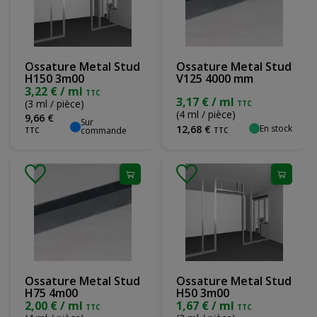
Ossature Metal Stud
Ossature Metal Stud
H150 3m00
V125 4000 mm
3,22 € / ml
TTC
3,17 € / ml
(3 ml / pièce)
TTC
(4 ml / pièce)
9
,
66
€
Sur
En stock
12
,
68
€
commande
TTC
TTC
Ossature Metal Stud
Ossature Metal Stud
H75 4m00
H50 3m00
2,00 € / ml
1,67 € / ml
TTC
TTC