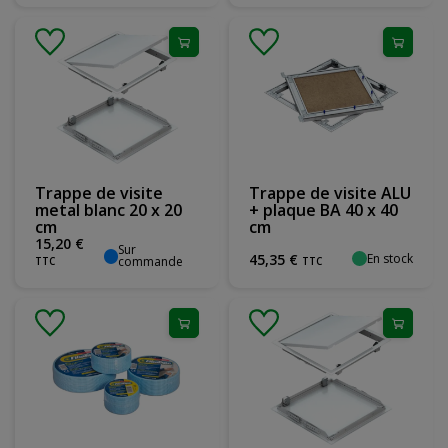
Trappe de visite
Trappe de visite ALU
metal blanc 20 x 20
+ plaque BA 40 x 40
cm
cm
15
,
20
€
Sur
En stock
45
,
35
€
commande
TTC
TTC