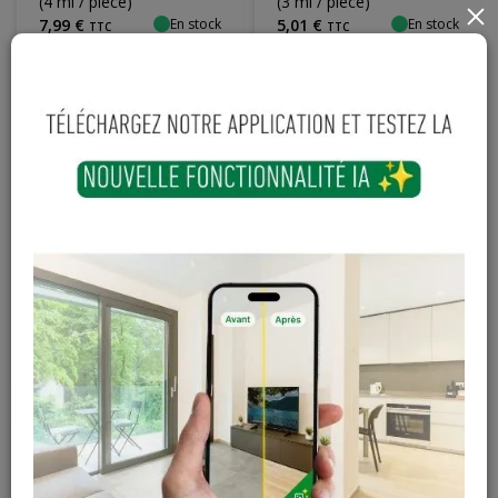
(4 ml / pièce)
(3 ml / pièce)
×
En stock
En stock
7
,
99
€
5
,
01
€
TTC
TTC
Plaque Gyproc
Trappe de visite
Habito ABA - 12,5 x
metal blanc 40 x 40
600 x 2600 mm
cm
16,57 € / m²
TTC
(1,56 m² / pnx)
29
,
46
€
Sur
En stock
25
,
85
€
commande
TTC
TTC