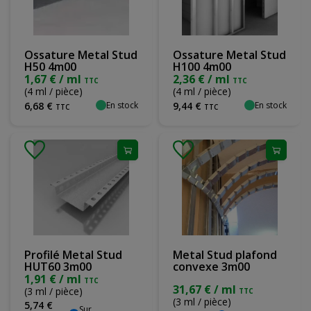
Ossature Metal Stud
Ossature Metal Stud
H50 4m00
H100 4m00
1,67 € / ml
2,36 € / ml
TTC
TTC
(4 ml / pièce)
(4 ml / pièce)
En stock
En stock
6
,
68
€
9
,
44
€
TTC
TTC
Profilé Metal Stud
Metal Stud plafond
HUT60 3m00
convexe 3m00
1,91 € / ml
TTC
31,67 € / ml
(3 ml / pièce)
TTC
(3 ml / pièce)
5
,
74
€
Sur