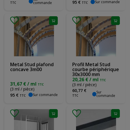
Sur commande
95
€
commande
TTC
TTC
Metal Stud plafond
Profil Metal Stud
concave 3m00
courbe périphérique
30x3000 mm
20,26 € / ml
TTC
31,67 € / ml
(3 ml / pièce)
TTC
(3 ml / pièce)
60
,
77
€
Sur
Sur commande
95
€
commande
TTC
TTC