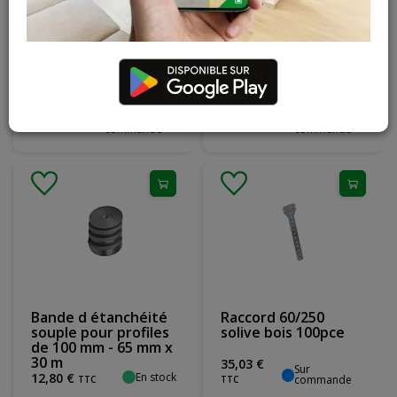
Tige a œillet 375mm
Suspente d ancrage
100pce
pour profile courbes
17
,
30
€
55
,
64
€
Sur
Sur
commande
commande
TTC
TTC
Bande d étanchéité
Raccord 60/250
souple pour profiles
solive bois 100pce
de 100 mm - 65 mm x
30 m
35
,
03
€
Sur
En stock
12
,
80
€
commande
TTC
TTC