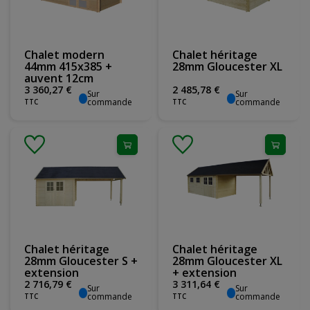
Chalet modern
Chalet héritage
44mm 415x385 +
28mm Gloucester XL
auvent 12cm
3 360
,
27
€
2 485
,
78
€
Sur
Sur
commande
commande
TTC
TTC
Chalet héritage
Chalet héritage
28mm Gloucester S +
28mm Gloucester XL
extension
+ extension
2 716
,
79
€
3 311
,
64
€
Sur
Sur
commande
commande
TTC
TTC