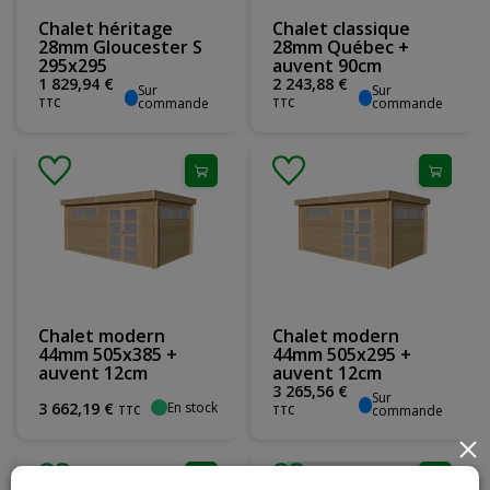
Chalet héritage
Chalet classique
28mm Gloucester S
28mm Québec +
295x295
auvent 90cm
1 829
,
94
€
2 243
,
88
€
Sur
Sur
commande
commande
TTC
TTC
Chalet modern
Chalet modern
44mm 505x385 +
44mm 505x295 +
auvent 12cm
auvent 12cm
3 265
,
56
€
Sur
En stock
3 662
,
19
€
commande
TTC
TTC
×