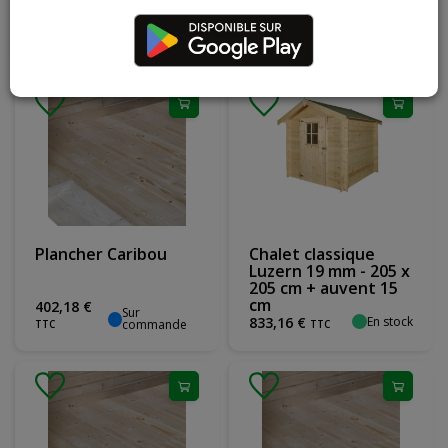
385x295
2 118
,
64
€
586
,
17
€
Sur
Sur
commande
commande
TTC
TTC
Plancher Caribou
Chalet classique
Luzern 19 mm - 205 x
205 cm + auvent 15
cm
402
,
18
€
Sur
En stock
833
,
16
€
commande
TTC
TTC