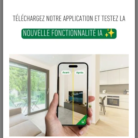
Chalet classique
Chalet héritage
28mm Québec XL +
28mm Gloucetser L +
auvent 90cm
extension
2 413
,
68
€
2 979
,
20
€
Sur
Sur
commande
commande
TTC
TTC
Chalet héritage
Plancher Saskatoon
28mm Gloucester L
XL