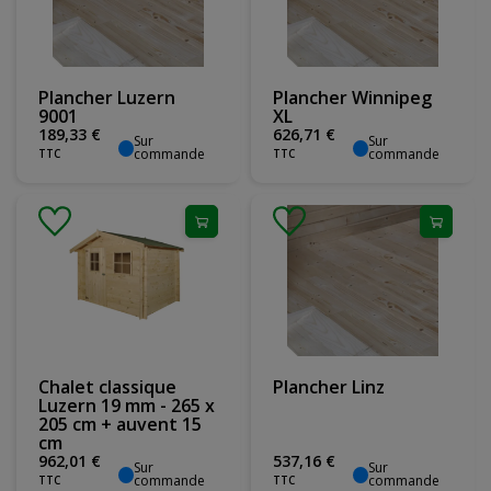
Plancher Luzern
Plancher Winnipeg
9001
XL
189
,
33
€
626
,
71
€
Sur
Sur
commande
commande
TTC
TTC
Chalet classique
Plancher Linz
Luzern 19 mm - 265 x
205 cm + auvent 15
cm
962
,
01
€
537
,
16
€
Sur
Sur
commande
commande
TTC
TTC