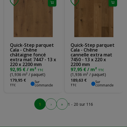
Quick-Step parquet
Quick-Step parquet
Cala - Chêne
Cala - Chêne
châtaigne foncé
cannelle extra mat
extra mat 7447 - 13 x
7450 - 13 x 220 x
220 x 2200 mm
2200 mm
92,95 € / m²
97,95 € / m²
TTC
TTC
(1,936 m² / paquet)
(1,936 m² / paquet)
179
,
95
€
189
,
63
€
Sur
Sur
commande
commande
TTC
TTC
1
›
»
1 - 20 sur 116