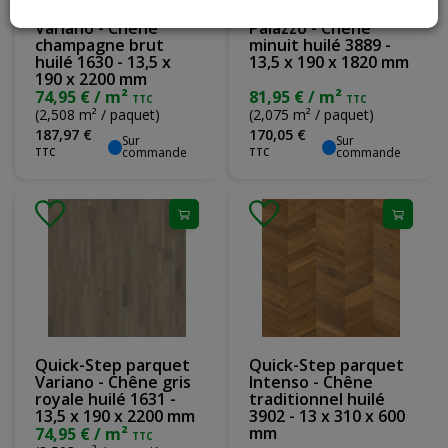
Quick-Step parquet
Quick-Step parquet
Variano - Chêne
Palazzo - Chêne
champagne brut
minuit huilé 3889 -
huilé 1630 - 13,5 x
13,5 x 190 x 1820 mm
190 x 2200 mm
74,95 € / m²
81,95 € / m²
TTC
TTC
(2,508 m² / paquet)
(2,075 m² / paquet)
187
,
97
€
170
,
05
€
Sur
Sur
commande
commande
TTC
TTC
Quick-Step parquet
Quick-Step parquet
Variano - Chêne gris
Intenso - Chêne
royale huilé 1631 -
traditionnel huilé
13,5 x 190 x 2200 mm
3902 - 13 x 310 x 600
mm
74,95 € / m²
TTC