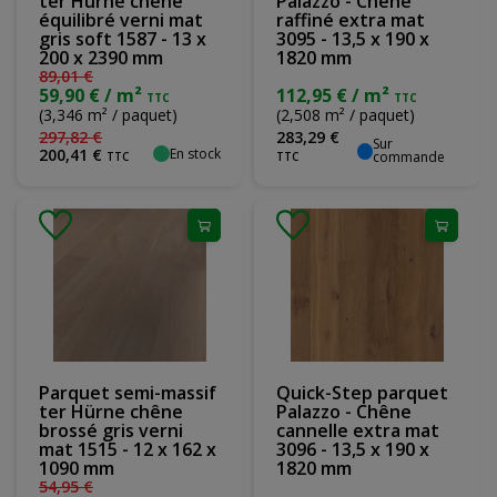
ter Hürne chêne
Palazzo - Chêne
équilibré verni mat
raffiné extra mat
gris soft 1587 - 13 x
3095 - 13,5 x 190 x
200 x 2390 mm
1820 mm
89
,
01
€
59,90 € / m²
112,95 € / m²
TTC
TTC
(3,346 m² / paquet)
(2,508 m² / paquet)
297
,
82
€
283
,
29
€
Sur
En stock
200
,
41
€
commande
TTC
TTC
Parquet semi-massif
Quick-Step parquet
ter Hürne chêne
Palazzo - Chêne
brossé gris verni
cannelle extra mat
mat 1515 - 12 x 162 x
3096 - 13,5 x 190 x
1090 mm
1820 mm
54
,
95
€