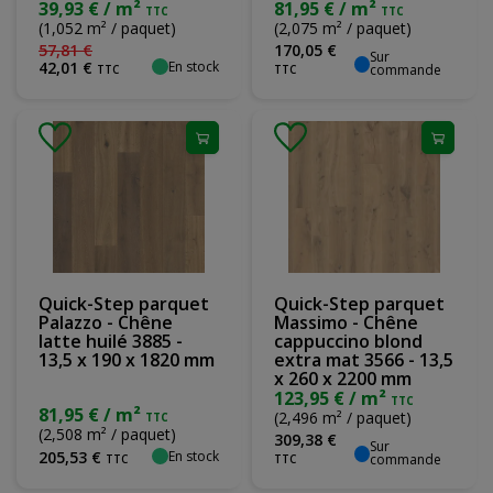
39,93 € / m²
81,95 € / m²
TTC
TTC
(1,052 m² / paquet)
(2,075 m² / paquet)
57
,
81
€
170
,
05
€
Sur
En stock
42
,
01
€
commande
TTC
TTC
Quick-Step parquet
Quick-Step parquet
Palazzo - Chêne
Massimo - Chêne
latte huilé 3885 -
cappuccino blond
13,5 x 190 x 1820 mm
extra mat 3566 - 13,5
x 260 x 2200 mm
123,95 € / m²
TTC
81,95 € / m²
(2,496 m² / paquet)
TTC
(2,508 m² / paquet)
309
,
38
€
Sur
En stock
205
,
53
€
commande
TTC
TTC