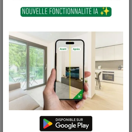
Quick-Step parquet
Quick-Step parquet
Palazzo - Chêne
Massimo - Chêne
héritage naturel
chocolat fondant
mat 1338 - 13,5 x 190
huilé extra mat 3564
x 1820 mm
- 13,5 x 260 x 2200
mm
92,95 € / m²
123,95 € / m²
TTC
TTC
(2,075 m² / paquet)
(2,496 m² / paquet)
192
,
87
€
309
,
38
€
Sur
Sur
commande
commande
TTC
TTC