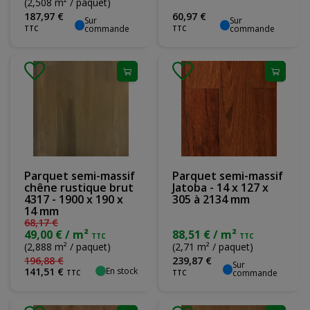
(2,508 m² / paquet)
187
,
97
€
60
,
97
€
Sur
Sur
commande
commande
TTC
TTC
Parquet semi-massif
Parquet semi-massif
chêne rustique brut
Jatoba - 14 x 127 x
4317 - 1900 x 190 x
305 à 2134 mm
14 mm
68
,
17
€
49,00 € / m²
88,51 € / m²
TTC
TTC
(2,888 m² / paquet)
(2,71 m² / paquet)
196
,
88
€
239
,
87
€
Sur
En stock
141
,
51
€
commande
TTC
TTC