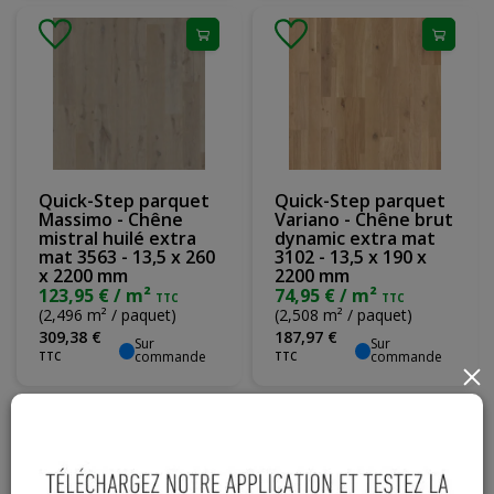
Quick-Step parquet
Quick-Step parquet
Massimo - Chêne
Variano - Chêne brut
mistral huilé extra
dynamic extra mat
mat 3563 - 13,5 x 260
3102 - 13,5 x 190 x
x 2200 mm
2200 mm
123,95 € / m²
74,95 € / m²
TTC
TTC
(2,496 m² / paquet)
(2,508 m² / paquet)
309
,
38
€
187
,
97
€
Sur
Sur
commande
commande
TTC
TTC
×