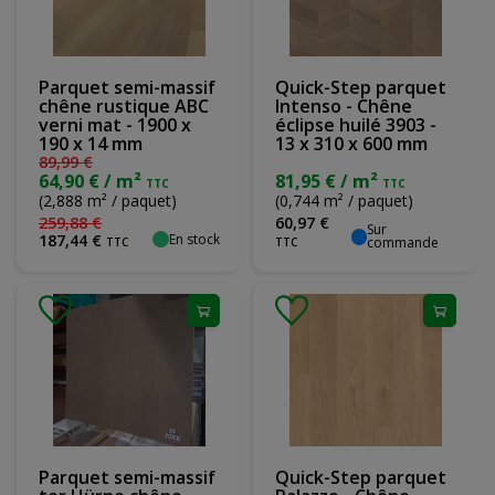
Parquet semi-massif
Quick-Step parquet
chêne rustique ABC
Intenso - Chêne
verni mat - 1900 x
éclipse huilé 3903 -
190 x 14 mm
13 x 310 x 600 mm
89
,
99
€
64,90 € / m²
81,95 € / m²
TTC
TTC
(2,888 m² / paquet)
(0,744 m² / paquet)
259
,
88
€
60
,
97
€
Sur
En stock
187
,
44
€
commande
TTC
TTC
Parquet semi-massif
Quick-Step parquet