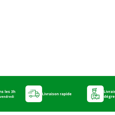
ns les 3h
Livrai
Livraison rapide
dégre
 vendredi