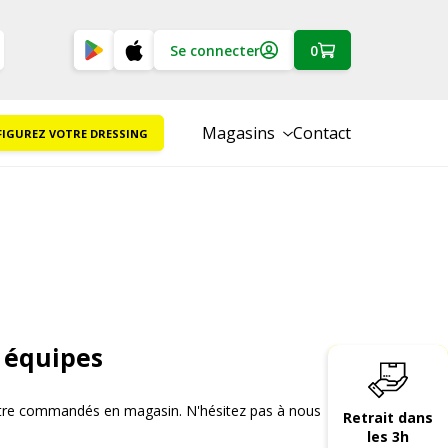
Se connecter
0
Magasins
Contact
IGUREZ VOTRE DRESSING
 équipes
 être commandés en magasin. N'hésitez pas à nous
Retrait dans
les 3h