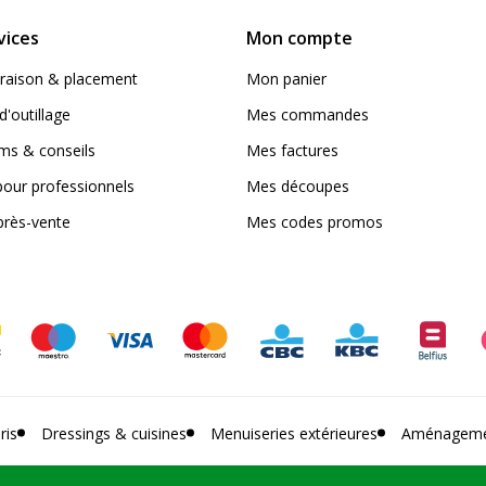
vices
Mon compte
livraison & placement
Mon panier
d'outillage
Mes commandes
s & conseils
Mes factures
pour professionnels
Mes découpes
près-vente
Mes codes promos
ris
Dressings & cuisines
Menuiseries extérieures
Aménagemen