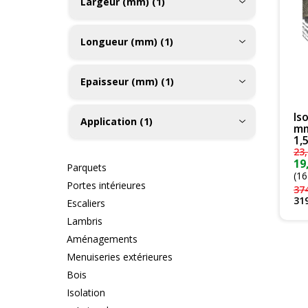
Largeur (mm) (1)
Longueur (mm) (1)
Epaisseur (mm) (1)
Is
Application (1)
mm
1,
23
,
19
Parquets
(16
Portes intérieures
37
31
Escaliers
Lambris
Aménagements
Menuiseries extérieures
Bois
Isolation