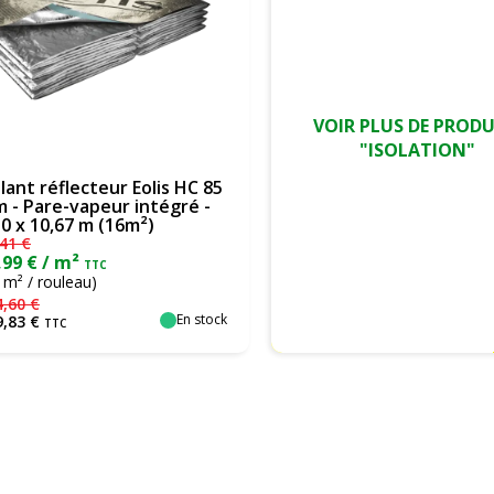
VOIR PLUS DE PRODU
"ISOLATION"
olant réflecteur Eolis HC 85
 - Pare-vapeur intégré -
50 x 10,67 m (16m²)
41
€
,99 € / m²
TTC
 m² / rouleau)
4
,
60
€
En stock
9
,
83
€
TTC