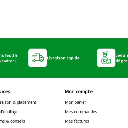
ns les 3h
Livrai
Livraison rapide
dégre
 vendredi
vices
Mon compte
livraison & placement
Mon panier
d'outillage
Mes commandes
s & conseils
Mes factures