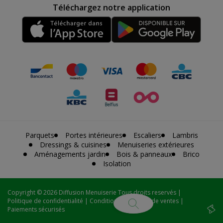
Téléchargez notre application
Parquets
Portes intérieures
Escaliers
Lambris
Dressings & cuisines
Menuiseries extérieures
Aménagements jardin
Bois & panneaux
Brico
Isolation
Copyright
© 2026 Diffusion Menuiserie Tous droits reservés |
Politique de confidentialité
|
Conditions générales de ventes
|
Paiements sécurisés