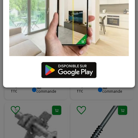
Weasyfix Jambe de
Weasyfix
force en acier
Connecteur avec
galvanisé à chaud
plaque en aluminium
1500 mm
200/200/8 et vis tête
fraisée M16/50
23
,
37
€
37
,
46
€
Sur
Sur
commande
commande
TTC
TTC