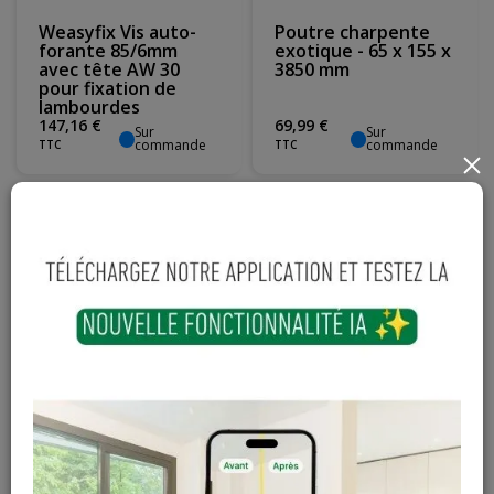
Weasyfix Vis auto-
Poutre charpente
forante 85/6mm
exotique - 65 x 155 x
avec tête AW 30
3850 mm
pour fixation de
lambourdes
147
,
16
€
69
,
99
€
Sur
Sur
commande
commande
TTC
TTC
×
Poutre charpente
Weasyfix Equerre
exotique - 65 x 155 x
150 x 58 x 5 mm avec
2650 mm
1 vis M10, 1 écrou et
2 rondelles
48
,
16
€
17
,
69
€
Sur
Sur
commande
commande
TTC
TTC