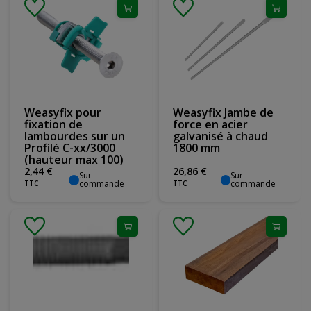
Weasyfix pour
Weasyfix Jambe de
fixation de
force en acier
lambourdes sur un
galvanisé à chaud
Profilé C-xx/3000
1800 mm
(hauteur max 100)
2
,
44
€
26
,
86
€
Sur
Sur
commande
commande
TTC
TTC