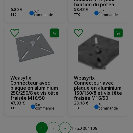
fixation du potea
6
,
80
€
58
,
43
€
Sur
Sur
commande
commande
TTC
TTC
Weasyfix
Weasyfix
Connecteur avec
Connecteur avec
plaque en aluminium
plaque en aluminium
250/250/8 et vis tête
150/150/8 et vis tête
fraisée M16/50
fraisée M16/50
47
,
93
€
23
,
18
€
Sur
Sur
commande
commande
TTC
TTC
1
›
»
1 - 20 sur 108