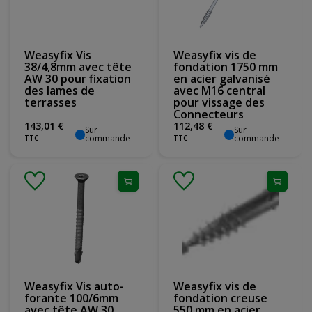
Weasyfix Vis
Weasyfix vis de
38/4,8mm avec tête
fondation 1750 mm
AW 30 pour fixation
en acier galvanisé
des lames de
avec M16 central
terrasses
pour vissage des
Connecteurs
143
,
01
€
112
,
48
€
Sur
Sur
commande
commande
TTC
TTC
Weasyfix Vis auto-
Weasyfix vis de
forante 100/6mm
fondation creuse
avec tête AW 30
550 mm en acier