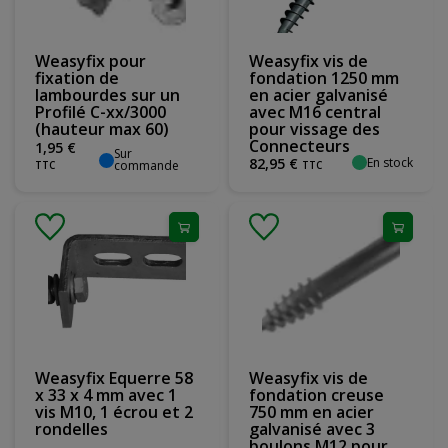
Weasyfix pour
Weasyfix vis de
fixation de
fondation 1250 mm
lambourdes sur un
en acier galvanisé
Profilé C-xx/3000
avec M16 central
(hauteur max 60)
pour vissage des
Connecteurs
1
,
95
€
Sur
En stock
82
,
95
€
commande
TTC
TTC
Weasyfix Equerre 58
Weasyfix vis de
x 33 x 4 mm avec 1
fondation creuse
vis M10, 1 écrou et 2
750 mm en acier
rondelles
galvanisé avec 3
boulons M12 pour