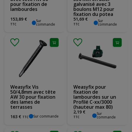
pour fixation de
galvanisé avec 3
lambourdes
boulons M12 pour
fixation du potea
153
,
89
€
51
,
69
€
Sur
Sur
commande
commande
TTC
TTC
Weasyfix Vis
Weasyfix pour
50/4,8mm avec tête
fixation de
AW 30 pour fixation
lambourdes sur un
des lames de
Profilé C-xx/3000
terrasses
(hauteur max 80)
2
,
19
€
Sur
Sur commande
163
€
commande
TTC
TTC