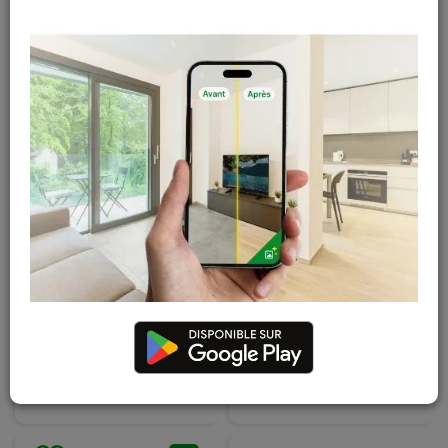
SPAX Cales de
SPAX Cales de
distance AIR pour
distance AIR pour
terrasse 6,5 mm (100
terrasse 4,5 mm (100
pces)
pces)
En stock
En stock
53
,
35
€
53
,
35
€
TTC
TTC
SPAX BONUS set vis
SPAX espaceur de
terrasse inox A2
lames pour terrasse
5x50 (550 pces)
(3 pces)
En stock
En stock
181
,
35
€
9
,
99
€
TTC
TTC