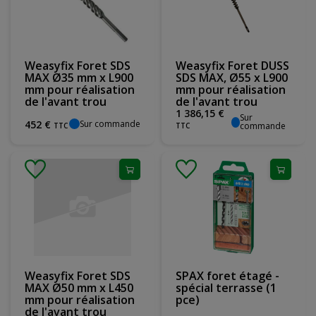
Weasyfix Foret SDS
Weasyfix Foret DUSS
MAX Ø35 mm x L900
SDS MAX, Ø55 x L900
mm pour réalisation
mm pour réalisation
de l'avant trou
de l'avant trou
1 386
,
15
€
Sur
Sur commande
452
€
commande
TTC
TTC
Weasyfix Foret SDS
SPAX foret étagé -
MAX Ø50 mm x L450
spécial terrasse (1
mm pour réalisation
pce)
de l'avant trou