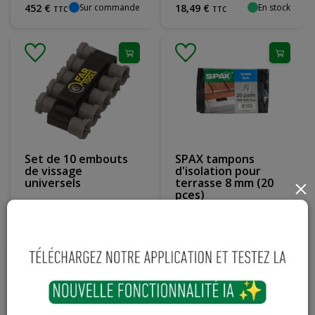
Sur commande
En stock
452
€
18
,
49
€
TTC
TTC
Set de 10 embouts
SPAX tampons
de vissage
d'isolation pour
universels
terrasse 8 mm (20
×
pces)
En stock
En stock
12
,
18
€
17
,
79
€
TTC
TTC