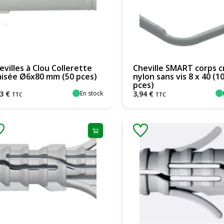
evilles à Clou Collerette
Cheville SMART corps c
aisée Ø6x80 mm (50 pces)
nylon sans vis 8 x 40 (1
pces)
En stock
3
€
3
,
94
€
TTC
TTC