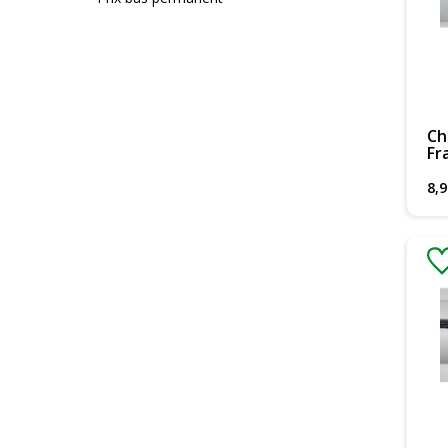
Ch
Fr
8
,
9