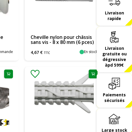
Livraison
rapide
te
Cheville nylon pour châssis
sans vis - 8 x 80 mm (6 pces)
Livraison
ommande
En stock
4
,
67
€
TTC
gratuite ou
dégressive
àpd 599€
Paiements
sécurisés
Large stock