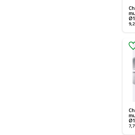
Ch
mu
Ø1
9
,
2
Ch
mu
Ø1
7
,
7