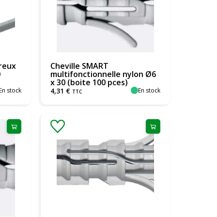
reux
Cheville SMART
0
multifonctionnelle nylon Ø6
x 30 (boite 100 pces)
En stock
En stock
4
,
31
€
TTC