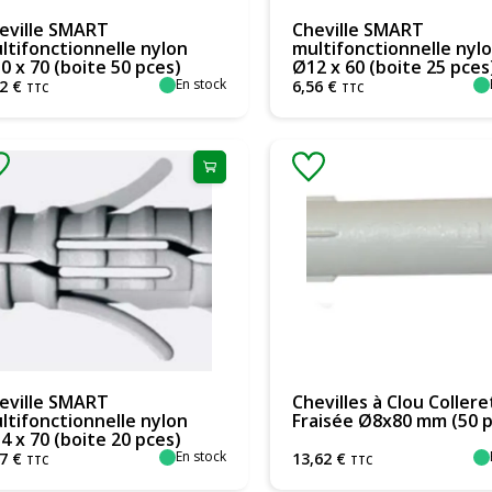
eville SMART
Cheville SMART
ltifonctionnelle nylon
multifonctionnelle nyl
0 x 70 (boite 50 pces)
Ø12 x 60 (boite 25 pces
En stock
2
€
6
,
56
€
TTC
TTC
eville SMART
Chevilles à Clou Collere
ltifonctionnelle nylon
Fraisée Ø8x80 mm (50 p
4 x 70 (boite 20 pces)
En stock
7
€
13
,
62
€
TTC
TTC