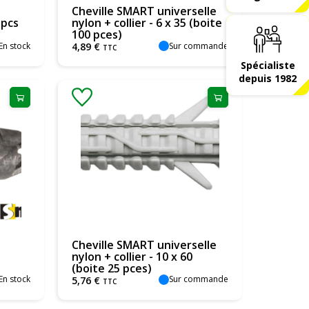
Cheville SMART universelle
 pcs
nylon + collier - 6 x 35 (boite
100 pces)
En stock
Sur commande
4
,
89
€
TTC
Spécialiste
depuis 1982
Cheville SMART universelle
nylon + collier - 10 x 60
(boite 25 pces)
En stock
Sur commande
5
,
76
€
TTC