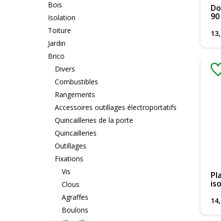
Bois
Do
90
Isolation
Toiture
13
,
Jardin
Brico
Divers
Combustibles
Rangements
Accessoires outillages électroportatifs
Quincailleries de la porte
Quincailleries
Outillages
Fixations
Vis
Pl
is
Clous
Agraffes
14
,
Boulons