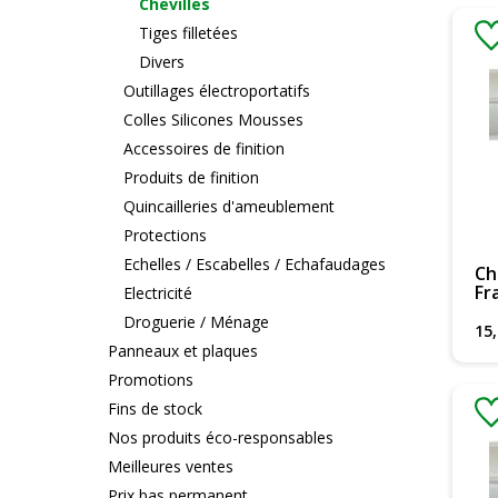
Chevilles
Tiges filletées
Divers
Outillages électroportatifs
Colles Silicones Mousses
Accessoires de finition
Produits de finition
Quincailleries d'ameublement
Protections
Echelles / Escabelles / Echafaudages
Ch
Fr
Electricité
Droguerie / Ménage
15
,
Panneaux et plaques
Promotions
Fins de stock
Nos produits éco-responsables
Meilleures ventes
Prix bas permanent