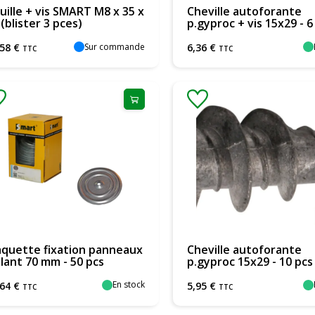
uille + vis SMART M8 x 35 x
Cheville autoforante
 (blister 3 pces)
p.gyproc + vis 15x29 - 6
Sur commande
58
€
6
,
36
€
TTC
TTC
aquette fixation panneaux
Cheville autoforante
olant 70 mm - 50 pcs
p.gyproc 15x29 - 10 pcs
En stock
64
€
5
,
95
€
TTC
TTC