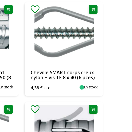
rd
Cheville SMART corps creux
 50 (8
nylon + vis TF 8 x 40 (6 pces)
En stock
En stock
4
,
38
€
TTC