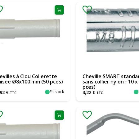
evilles à Clou Collerette
Cheville SMART standa
aisée Ø8x100 mm (50 pces)
sans collier nylon - 10 x
pces)
En stock
92
€
3
,
22
€
TTC
TTC