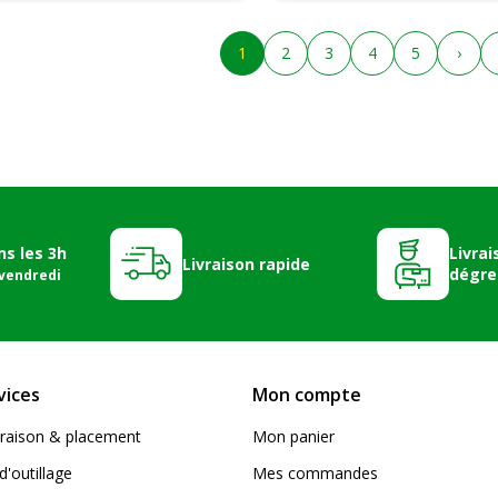
1
2
3
4
5
›
ns les 3h
Livrai
Livraison rapide
dégre
 vendredi
vices
Mon compte
livraison & placement
Mon panier
d'outillage
Mes commandes