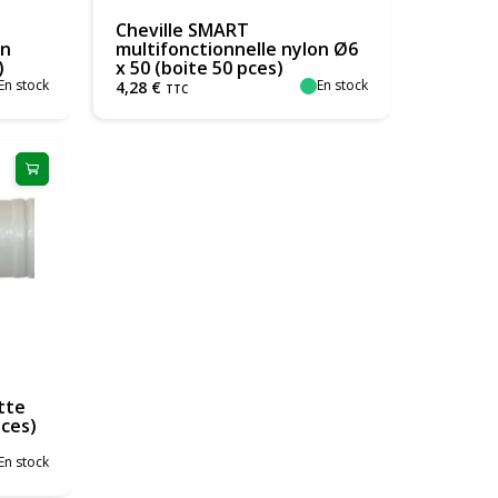
Cheville SMART
on
multifonctionnelle nylon Ø6
)
x 50 (boite 50 pces)
En stock
En stock
4
,
28
€
TTC
tte
ces)
En stock