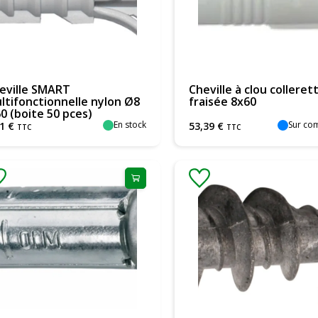
eville SMART
Cheville à clou colleret
ltifonctionnelle nylon Ø8
fraisée 8x60
60 (boite 50 pces)
En stock
Sur c
1
€
53
,
39
€
TTC
TTC