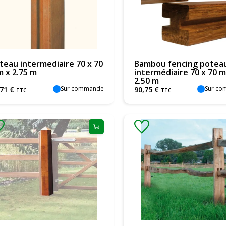
teau intermediaire 70 x 70
Bambou fencing potea
 x 2.75 m
intermédiaire 70 x 70 
2.50 m
Sur commande
Sur c
71
€
90
,
75
€
TTC
TTC