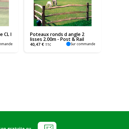
e CL I
Poteaux ronds d angle 2
lisses 2.00m - Post & Rail
ommande
Sur commande
40
,
47
€
TTC
son gratuite ou