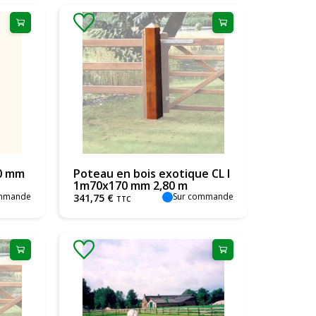
70 mm
Poteau en bois exotique CL I
1m70x170 mm 2,80 m
ommande
Sur commande
341
,
75
€
TTC