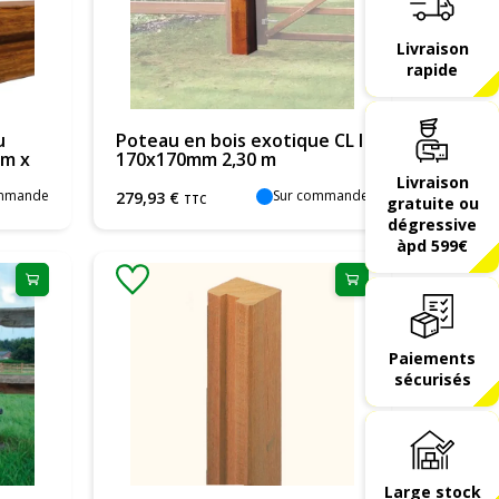
Livraison
rapide
u
Poteau en bois exotique CL I
mm x
170x170mm 2,30 m
Livraison
ommande
Sur commande
279
,
93
€
TTC
gratuite ou
dégressive
àpd 599€
Paiements
sécurisés
Large stock