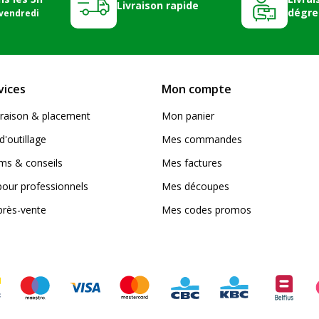
Livraison rapide
dégre
 vendredi
vices
Mon compte
livraison & placement
Mon panier
d'outillage
Mes commandes
s & conseils
Mes factures
pour professionnels
Mes découpes
près-vente
Mes codes promos