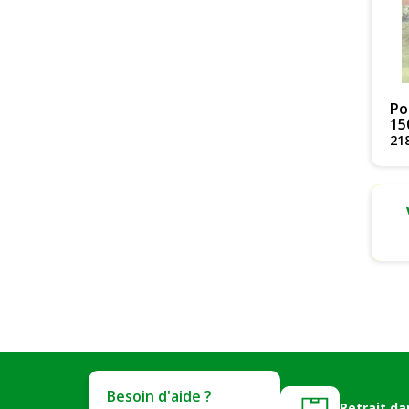
Po
15
21
Besoin d'aide ?
Retrait da