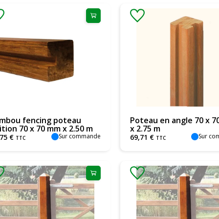
mbou fencing poteau
Poteau en angle 70 x 
nition 70 x 70 mm x 2.50 m
x 2.75 m
Sur commande
Sur c
75
€
69
,
71
€
TTC
TTC