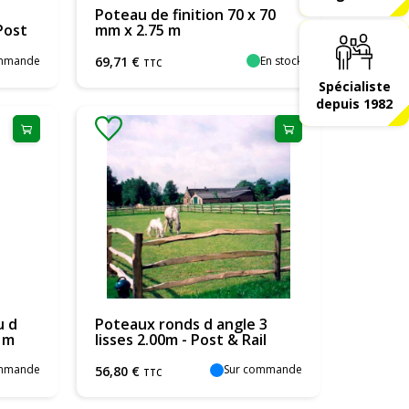
Poteau de finition 70 x 70
Post
mm x 2.75 m
ommande
En stock
69
,
71
€
TTC
Spécialiste
depuis 1982
u d
Poteaux ronds d angle 3
 m
lisses 2.00m - Post & Rail
ommande
Sur commande
56
,
80
€
TTC