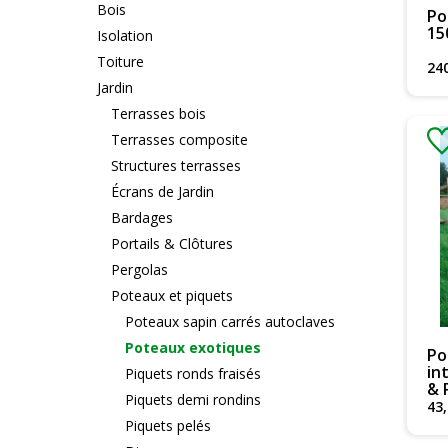
Bois
Po
15
Isolation
Toiture
24
Jardin
Terrasses bois
Terrasses composite
Structures terrasses
Écrans de Jardin
Bardages
Portails & Clôtures
Pergolas
Poteaux et piquets
Poteaux sapin carrés autoclaves
Poteaux exotiques
Po
in
Piquets ronds fraisés
& 
Piquets demi rondins
43
,
Piquets pelés