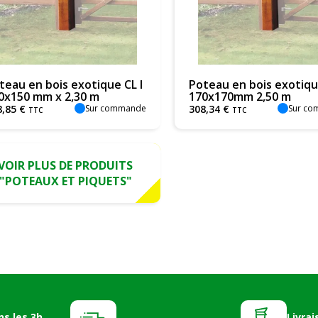
teau en bois exotique CL I
Poteau en bois exotiqu
0x150 mm x 2,30 m
170x170mm 2,50 m
Sur commande
Sur c
8
,
85
€
308
,
34
€
TTC
TTC
VOIR PLUS DE PRODUITS
"POTEAUX ET PIQUETS"
ns les 3h
Livrai