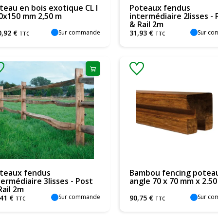
teau en bois exotique CL I
Poteaux fendus
0x150 mm 2,50 m
intermédiaire 2lisses - 
& Rail 2m
Sur commande
Sur c
0
,
92
€
31
,
93
€
TTC
TTC
teaux fendus
Bambou fencing potea
termédiaire 3lisses - Post
angle 70 x 70 mm x 2.50
Rail 2m
Sur commande
Sur c
41
€
90
,
75
€
TTC
TTC