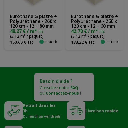
Eurothane G plâtre +
Eurothane G plâtre +
Polyuréthane - 260 x
Polyuréthane - 260 x
120 cm - 12 + 80 mm
120 cm - 12 + 60 mm
48,27 € / m²
42,70 € / m²
TTC
TTC
(3,12 m² / paquet)
(3,12 m² / paquet)
En stock
En stock
150
,
60
€
133
,
22
€
TTC
TTC
Besoin d'aide ?
Consultez notre
FAQ
ou
Contactez-nous
!
Retrait dans les
3h
Livraison rapide
Du lundi au vendredi