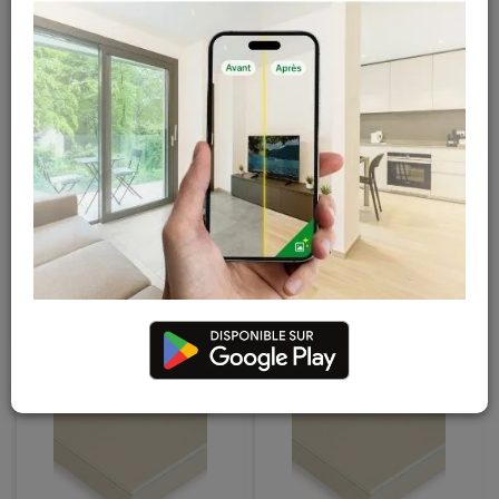
Eurothane G plâtre +
Eurothane G plâtre +
Polyuréthane - 260 x
Polyuréthane - 260 x
120 cm - 12 + 40 mm
120 cm - 12 + 100 mm
33,49 € / m²
59,47 € / m²
TTC
TTC
(3,12 m² / paquet)
(3,12 m² / paquet)
En stock
En stock
104
,
50
€
185
,
55
€
TTC
TTC