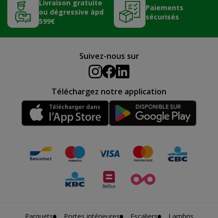
Livraison gratuite
Paiements
ou dégressive àpd
sécurisés
599€
Suivez-nous sur
Téléchargez notre application
Parquets
Portes intérieures
Escaliers
Lambris