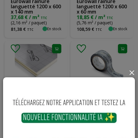
Eurowall rainuré
Eurowall rainuré
languetté 1200 x 600
languetté 1200 x 600
x 140 mm
x 60 mm
37,68 € / m²
18,85 € / m²
TTC
TTC
(2,16 m² / paquet)
(5,76 m² / paquet)
En stock
En stock
81
,
38
€
108
,
59
€
TTC
TTC
×
Panneau Recticel
Rectitape 5 cm de
polyuréthane
large 25 m de long
Eurowall rainuré
languetté 1200 x 600
x 120 mm
33,33 € / m²
TTC
(2,88 m² / paquet)
En stock
En stock
95
,
98
€
42
,
07
€
TTC
TTC