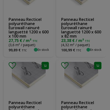
Panneau Recticel
Panneau Recticel
polyuréthane
polyuréthane
Eurowall rainuré
Eurowall rainuré
languetté 1200 x 600
languetté 1200 x 600
x 100 mm
x 82 mm
27,75 € / m²
23,38 € / m²
TTC
TTC
(3,6 m² / paquet)
(4,32 m² / paquet)
En stock
En stock
99
,
89
€
100
,
99
€
TTC
TTC
Panneau Recticel
Panneau Recticel
polyuréthane
polyuréthane