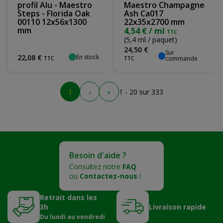
profil Alu - Maestro
Maestro Champagne
Steps - Florida Oak
Ash Ca017
00110 12x56x1300
22x35x2700 mm
mm
4,54 € / ml
TTC
(5,4 ml / paquet)
24
,
50
€
Sur
En stock
22
,
08
€
commande
TTC
TTC
1
›
»
1 - 20 sur 333
Besoin d'aide ?
Consultez notre
FAQ
ou
Contactez-nous
!
Retrait dans les
3h
Livraison rapide
Du lundi au vendredi