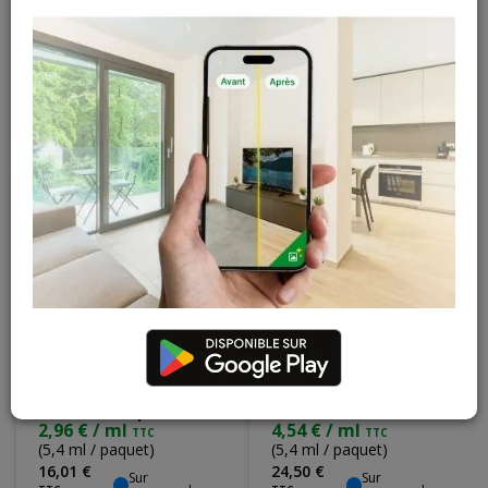
Maestro Painted
Maestro Peachy Oak
Oak Ca038
Cr034 22x35x2700
22x35x2700 mm
mm
4,54 € / ml
4,54 € / ml
TTC
TTC
(5,4 ml / paquet)
(5,4 ml / paquet)
24
,
50
€
24
,
50
€
Sur
Sur
commande
commande
TTC
TTC
Moulure pliante
Moulure Plafond
Maestro - Brushed
Maestro Light Oak
Oak Ca015 - 2 x 50 x
Ca042 22x35x2700
2700 mm (2 pcs)
mm
2,96 € / ml
4,54 € / ml
TTC
TTC
(5,4 ml / paquet)
(5,4 ml / paquet)
16
,
01
€
24
,
50
€
Sur
Sur