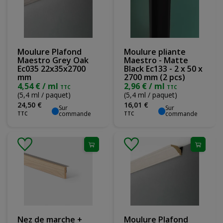
Moulure Plafond
Moulure pliante
Maestro Grey Oak
Maestro - Matte
Ec035 22x35x2700
Black Ec133 - 2 x 50 x
mm
2700 mm (2 pcs)
4,54 € / ml
2,96 € / ml
TTC
TTC
(5,4 ml / paquet)
(5,4 ml / paquet)
24
,
50
€
16
,
01
€
Sur
Sur
commande
commande
TTC
TTC
Nez de marche +
Moulure Plafond