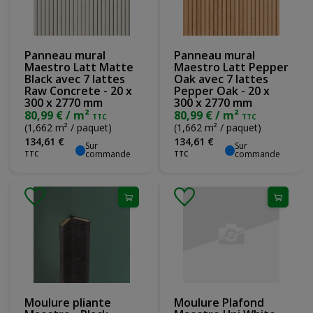
Panneau mural
Panneau mural
Maestro Latt Matte
Maestro Latt Pepper
Black avec 7 lattes
Oak avec 7 lattes
Raw Concrete - 20 x
Pepper Oak - 20 x
300 x 2770 mm
300 x 2770 mm
80,99 € / m²
80,99 € / m²
TTC
TTC
(1,662 m² / paquet)
(1,662 m² / paquet)
134
,
61
€
134
,
61
€
Sur
Sur
commande
commande
TTC
TTC
Moulure pliante
Moulure Plafond