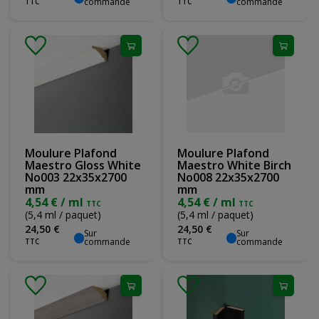
commande
commande
TTC
TTC
Moulure Plafond
Moulure Plafond
Maestro Gloss White
Maestro White Birch
No003 22x35x2700
No008 22x35x2700
mm
mm
4,54 € / ml
4,54 € / ml
TTC
TTC
(5,4 ml / paquet)
(5,4 ml / paquet)
24
,
50
€
24
,
50
€
Sur
Sur
commande
commande
TTC
TTC