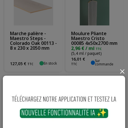
Marche palière -
Moulure Pliante
Maestro Steps -
Maestro Cristo
Colorado Oak 00113 -
00085 4x50x2700 mm
8 x 230 x 2050 mm
2,96 € / ml
TTC
(5,4 ml / paquet)
16
,
01
€
Sur
En stock
127
,
05
€
commande
TTC
TTC
×
Moulure Plafond
Moulure Plafond