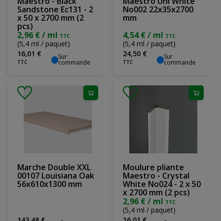
Maestro - Black
Maestro Uni White
Sandstone Ec131 - 2
No002 22x35x2700
x 50 x 2700 mm (2
mm
pcs)
2,96 € / ml
4,54 € / ml
TTC
TTC
(5,4 ml / paquet)
(5,4 ml / paquet)
16
,
01
€
24
,
50
€
Sur
Sur
commande
commande
TTC
TTC
Marche Double XXL
Moulure pliante
00107 Louisiana Oak
Maestro - Crystal
56x610x1300 mm
White No024 - 2 x 50
x 2700 mm (2 pcs)
2,96 € / ml
TTC
(5,4 ml / paquet)
143
,
48
€
16
,
01
€