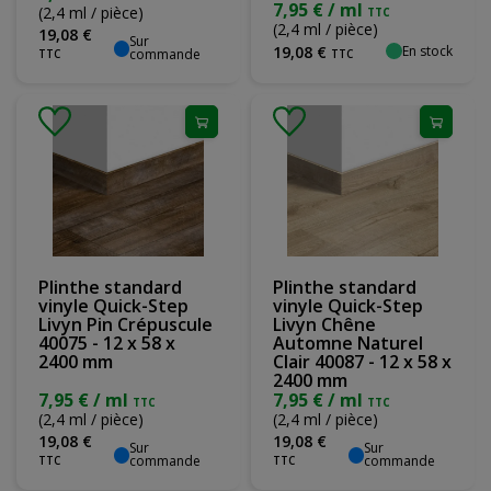
7,95 € / ml
(2,4 ml / pièce)
TTC
(2,4 ml / pièce)
19
,
08
€
Sur
En stock
19
,
08
€
commande
TTC
TTC
Plinthe standard
Plinthe standard
vinyle Quick-Step
vinyle Quick-Step
Livyn Pin Crépuscule
Livyn Chêne
40075 - 12 x 58 x
Automne Naturel
2400 mm
Clair 40087 - 12 x 58 x
2400 mm
7,95 € / ml
7,95 € / ml
TTC
TTC
(2,4 ml / pièce)
(2,4 ml / pièce)
19
,
08
€
19
,
08
€
Sur
Sur
commande
commande
TTC
TTC