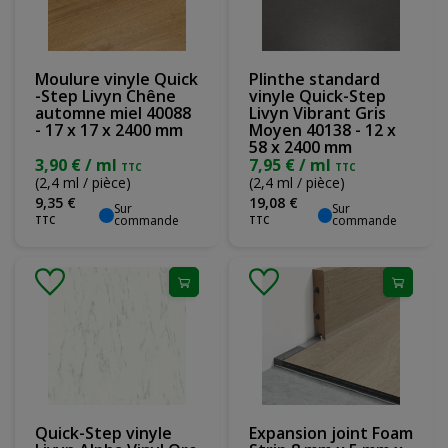
Moulure vinyle Quick
Plinthe standard
-Step Livyn Chêne
vinyle Quick-Step
automne miel 40088
Livyn Vibrant Gris
- 17 x 17 x 2400 mm
Moyen 40138 - 12 x
58 x 2400 mm
3,90 € / ml
7,95 € / ml
TTC
TTC
(2,4 ml / pièce)
(2,4 ml / pièce)
9
,
35
€
19
,
08
€
Sur
Sur
commande
commande
TTC
TTC
Quick-Step vinyle
Expansion joint Foam