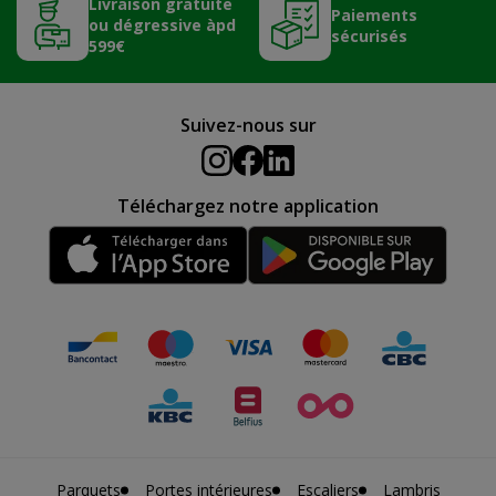
Livraison gratuite
Paiements
ou dégressive àpd
sécurisés
599€
Suivez-nous sur
Téléchargez notre application
Parquets
Portes intérieures
Escaliers
Lambris