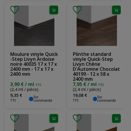
Moulure vinyle Quick
Plinthe standard
-Step Livyn Ardoise
vinyle Quick-Step
noire 40035 17 x 17 x
Livyn Chêne
2400 mm - 17 x 17 x
D'Automne Chocolat
2400 mm
40199 - 12 x 58 x
2400 mm
3,90 € / ml
7,95 € / ml
TTC
TTC
(2,4 ml / pièce)
(2,4 ml / pièce)
9
,
35
€
19
,
08
€
Sur
Sur
commande
commande
TTC
TTC