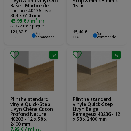
Livyn Alpha Vinyl Oro
Strip 8 mm x 5 mm x
Base - Marbre de
15 m
carrare 40136 - 5 x
303 x 610 mm
43,95 € / m²
TTC
(2,772 m² / paquet)
121
,
82
€
15
,
40
€
Sur
Sur
commande
commande
TTC
TTC
Plinthe standard
Plinthe standard
vinyle Quick-Step
vinyle Quick-Step
Livyn Chêne Coton
Livyn Beige
Profond Nature
Ramageux 40236 - 12
40203 - 12 x 58 x
x 58 x 2400 mm
2400 mm
7,95 € / ml
TTC