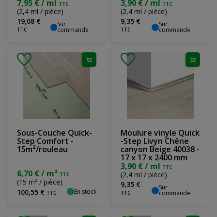
7,95 € / ml
3,90 € / ml
TTC
TTC
(2,4 ml / pièce)
(2,4 ml / pièce)
19
,
08
€
9
,
35
€
Sur
Sur
commande
commande
TTC
TTC
Sous-Couche Quick-
Moulure vinyle Quick
Step Comfort -
-Step Livyn Chêne
15m²/rouleau
canyon Beige 40038 -
17 x 17 x 2400 mm
3,90 € / ml
TTC
6,70 € / m²
(2,4 ml / pièce)
TTC
(15 m² / pièce)
9
,
35
€
Sur
En stock
100
,
55
€
commande
TTC
TTC