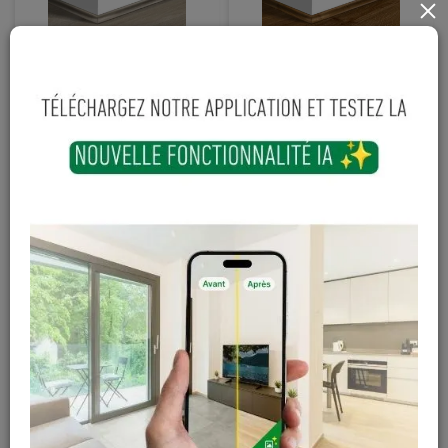
×
Moulure vinyle Quick
Moulure vinyle Quick
-Step Livyn Chêne
-Step Livyn Chêne
gris brun soyeux
automne marron
40053 - 17 x 17 x
40090 - 17 x 17 x
2400 mm
2400 mm
3,90 € / ml
3,90 € / ml
TTC
TTC
(2,4 ml / pièce)
(2,4 ml / pièce)
9
,
35
€
9
,
35
€
Sur
Sur
commande
commande
TTC
TTC