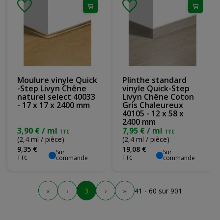
Moulure vinyle Quick
Plinthe standard
-Step Livyn Chêne
vinyle Quick-Step
naturel select 40033
Livyn Chêne Coton
- 17 x 17 x 2400 mm
Gris Chaleureux
40105 - 12 x 58 x
2400 mm
3,90 € / ml
7,95 € / ml
TTC
TTC
(2,4 ml / pièce)
(2,4 ml / pièce)
9
,
35
€
19
,
08
€
Sur
Sur
commande
commande
TTC
TTC
«
‹
3
›
»
41 - 60 sur 901