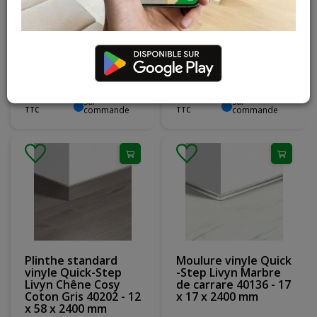
Plinthe standard
Moulure vinyle Quick
vinyle Quick-Step
-Step Livyn Chêne
Livyn Chêne Clair
cottage gris brun
Select 40032 - 12 x
40026 - 17 x 17 x
58 x 2400 mm
2400 mm
7,95 € / ml
3,90 € / ml
TTC
TTC
(2,4 ml / pièce)
(2,4 ml / pièce)
19
,
08
€
9
,
35
€
Sur
Sur
commande
commande
TTC
TTC
Plinthe standard
Moulure vinyle Quick
vinyle Quick-Step
-Step Livyn Marbre
Livyn Chêne Cosy
de carrare 40136 - 17
Coton Gris 40202 - 12
x 17 x 2400 mm
x 58 x 2400 mm