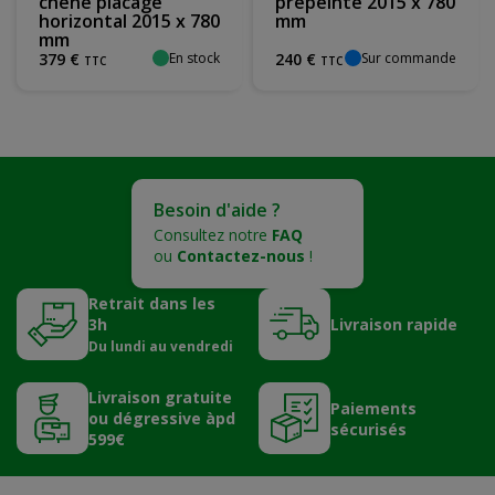
chene placage
prépeinte 2015 x 780
horizontal 2015 x 780
mm
mm
En stock
Sur commande
379
€
240
€
TTC
TTC
Besoin d'aide ?
Consultez notre
FAQ
ou
Contactez-nous
!
Retrait dans les
3h
Livraison rapide
Du lundi au vendredi
Livraison gratuite
Paiements
ou dégressive àpd
sécurisés
599€