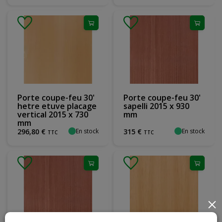
Porte coupe-feu 30'
Porte coupe-feu 30'
hetre etuve placage
sapelli 2015 x 930
vertical 2015 x 730
mm
mm
En stock
En stock
296
,
80
€
315
€
TTC
TTC
×