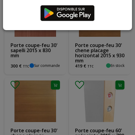
Porte coupe-feu 30'
Porte coupe-feu 30'
sapelli 2015 x 830
chene placage
mm
horizontal 2015 x 930
mm
Sur commande
En stock
300
€
419
€
TTC
TTC
Porte coupe-feu 30'
Porte coupe-feu 60'