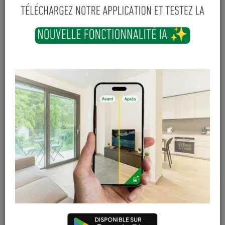
4 Taquets-Équerre
Jeu Glissières pour
d'assemblage - blanc
Tiroir, Blanc - 300
mm
En stock
En stock
4
,
40
€
6
,
10
€
TTC
TTC
Passe-Fils 80 mm Gris
20 Taquets à
Entailler Blancs - 6
mm
En stock
En stock
4
,
96
€
2
,
54
€
TTC
TTC