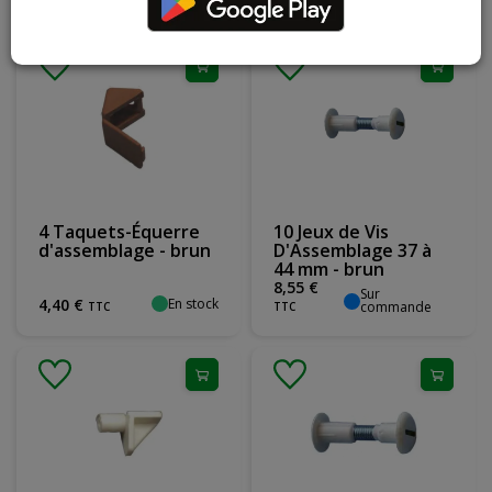
4 Taquets-Équerre
10 Jeux de Vis
d'assemblage - brun
D'Assemblage 37 à
44 mm - brun
8
,
55
€
Sur
En stock
4
,
40
€
commande
TTC
TTC