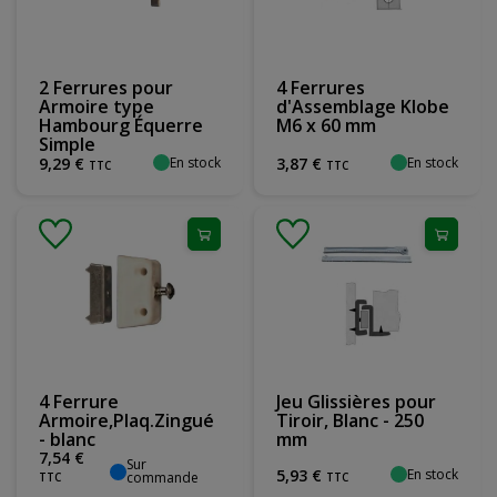
2 Ferrures pour
4 Ferrures
Armoire type
d'Assemblage Klobe
Hambourg Équerre
M6 x 60 mm
Simple
En stock
En stock
9
,
29
€
3
,
87
€
TTC
TTC
4 Ferrure
Jeu Glissières pour
Armoire,Plaq.Zingué
Tiroir, Blanc - 250
- blanc
mm
7
,
54
€
Sur
En stock
5
,
93
€
commande
TTC
TTC