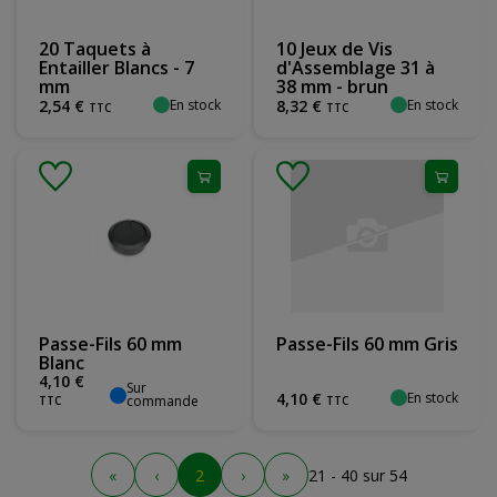
20 Taquets à
10 Jeux de Vis
Entailler Blancs - 7
d'Assemblage 31 à
mm
38 mm - brun
En stock
En stock
2
,
54
€
8
,
32
€
TTC
TTC
Passe-Fils 60 mm
Passe-Fils 60 mm Gris
Blanc
4
,
10
€
Sur
En stock
4
,
10
€
commande
TTC
TTC
«
‹
2
›
»
21 - 40 sur 54