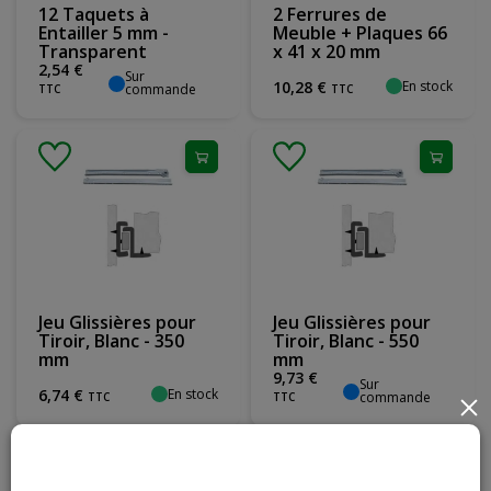
12 Taquets à
2 Ferrures de
Entailler 5 mm -
Meuble + Plaques 66
Transparent
x 41 x 20 mm
2
,
54
€
Sur
En stock
10
,
28
€
commande
TTC
TTC
Jeu Glissières pour
Jeu Glissières pour
Tiroir, Blanc - 350
Tiroir, Blanc - 550
mm
mm
9
,
73
€
Sur
En stock
6
,
74
€
commande
TTC
TTC
×