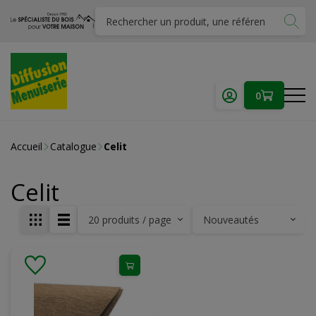
0
Accueil
Catalogue
Celit
Celit