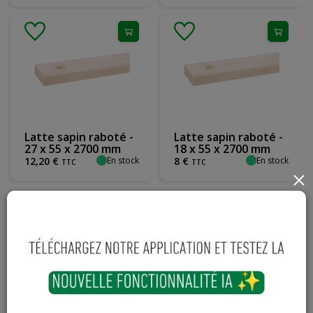
Latte sapin raboté -
Latte sapin raboté -
27 x 55 x 2700 mm
18 x 55 x 2700 mm
En stock
En stock
12
,
20
€
8
€
TTC
TTC
×
Latte sapin raboté -
Latte sapin raboté -