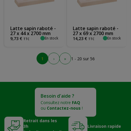
Latte sapin raboté -
Latte sapin raboté -
27 x 44 x 2700 mm
27 x 69 x 2700 mm
En stock
En stock
9
,
73
€
14
,
23
€
TTC
TTC
1
›
»
1 - 20 sur 56
Besoin d'aide ?
Consultez notre
FAQ
ou
Contactez-nous
!
Retrait dans les
3h
Livraison rapide