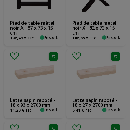
Pied de table métal
Pied de table métal
noir A - 87 x 73 x 15
noir X - 82 x 73 x 15
cm
cm
En stock
En stock
196
,
46
€
146
,
85
€
TTC
TTC
Latte sapin raboté -
Latte sapin raboté -
18 x 93 x 2700 mm
18 x 27 x 2700 mm
En stock
En stock
11
,
20
€
5
,
41
€
TTC
TTC