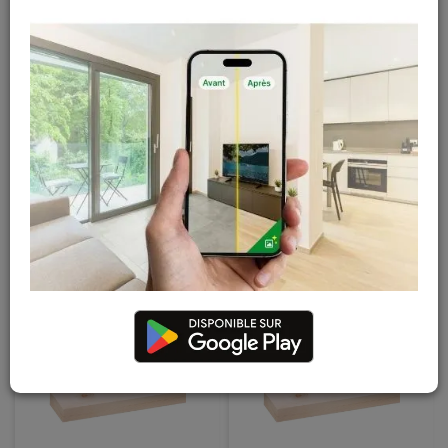
12 x 27 x 2700 mm
18 x 140 x 2700 mm
En stock
En stock
5
,
37
€
17
,
05
€
TTC
TTC
Latte sapin raboté -
Latte sapin raboté -
12 x 140 x 2700 mm
27 x 35 x 2700 mm
En stock
En stock
17
,
76
€
8
,
02
€
TTC
TTC