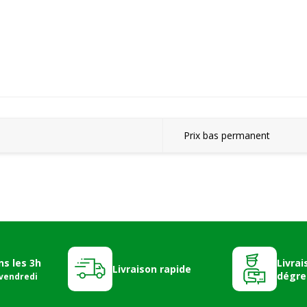
Prix bas permanent
ns les 3h
Livrai
Livraison rapide
dégre
 vendredi