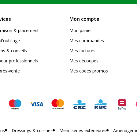
vices
Mon compte
livraison & placement
Mon panier
d'outillage
Mes commandes
s & conseils
Mes factures
pour professionnels
Mes découpes
près-vente
Mes codes promos
ris
Dressings & cuisines
Menuiseries extérieures
Aménagemen