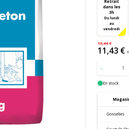
Retrait
dans les
3h
Du lundi
au
vendredi
15
,
44
€
11
,
43
€
T
-
En stock
Magasin
Gosselies