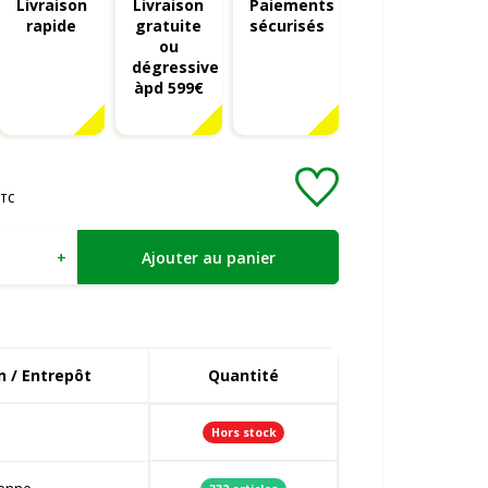
Livraison
Livraison
Paiements
rapide
gratuite
sécurisés
ou
dégressive
àpd 599€
TC
+
Ajouter au panier
 / Entrepôt
Quantité
Hors stock