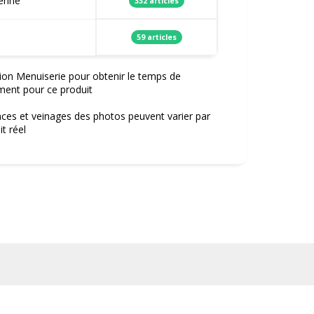
ienne
332 articles
59 articles
ion Menuiserie pour obtenir le temps de
ment pour ce produit
nces et veinages des photos peuvent varier par
t réel