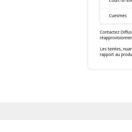
Court-St-Et
Cuesmes
Contactez Diffus
réapprovisionne
Les teintes, nua
rapport au produi