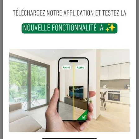
35
,
53
€
TTC
-
+
Ajouter au panier
En stock
Magasin / Entrepôt
Quantité
Gosselies
7 articles
Court-St-Etienne
Hors stock
Cuesmes
2 articles
Contactez Diffusion Menuiserie pour obtenir le temps de
réapprovisionnement pour ce produit