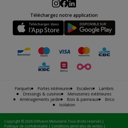
Téléchargez notre application
Parquets
Portes intérieures
Escaliers
Lambris
Dressings & cuisines
Menuiseries extérieures
Aménagements jardin
Bois & panneaux
Brico
Isolation
Copyright
© 2026 Diffusion Menuiserie Tous droits reservés |
Politique de confidentialité
|
Conditions générales de ventes
|