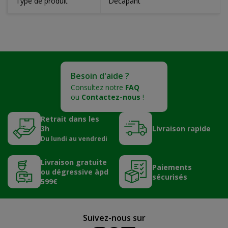
Type de produit
Décapant
Besoin d'aide ?
Consultez notre
FAQ
ou
Contactez-nous
!
Retrait dans les
3h
Livraison rapide
Du lundi au vendredi
Livraison gratuite
Paiements
ou dégressive àpd
sécurisés
599€
Suivez-nous sur