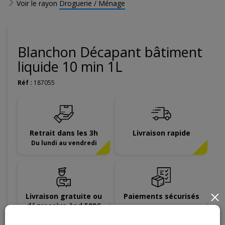
Voir le rayon
Droguerie / Ménage
Blanchon Décapant bâtiment
liquide 10 min 1L
Réf :
187055
Retrait dans les 3h
Livraison rapide
Du lundi au vendredi
Livraison gratuite ou
Paiements sécurisés
×
dégressive àpd 599€