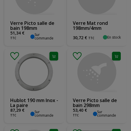
Verre Picto salle de
Verre Mat rond
bain 198mm
198mm/4mm
51
,
34
€
Sur
En stock
30
,
72
€
commande
TTC
TTC
Hublot 190 mm Inox -
Verre Picto salle de
La paire
bain 298mm
87
,
29
€
53
,
40
€
Sur
Sur
commande
commande
TTC
TTC