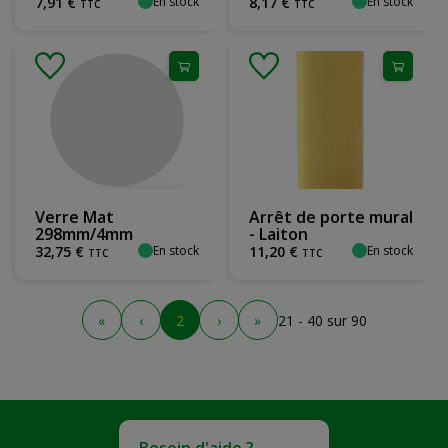
En stock
En stock
7
,
91
€
8
,
17
€
TTC
TTC
Verre Mat
Arrêt de porte mural
298mm/4mm
- Laiton
En stock
En stock
32
,
75
€
11
,
20
€
TTC
TTC
«
‹
2
›
»
21 - 40 sur 90