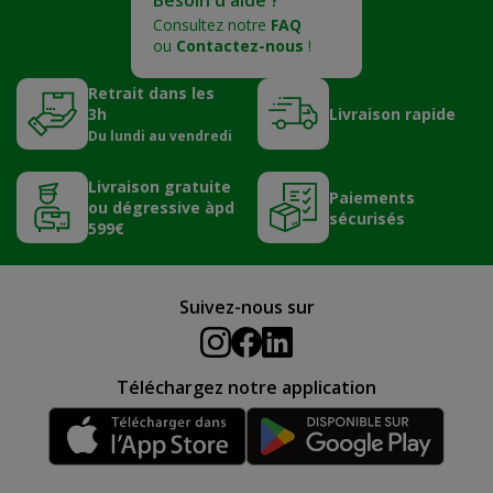
Besoin d'aide ?
Consultez notre
FAQ
ou
Contactez-nous
!
Retrait dans les
3h
Livraison rapide
Du lundi au vendredi
Livraison gratuite
Paiements
ou dégressive àpd
sécurisés
599€
Suivez-nous sur
Téléchargez notre application