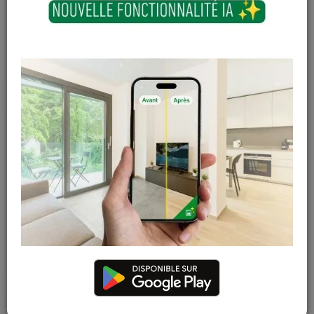
Arrêt de porte - Fer
Arrêt de porte
Confa - Laiton
7
,
60
€
Sur
En stock
17
,
87
€
commande
TTC
TTC
Chiffre 7 arrondi en
Chiffre 9 arrondi en
inox pour façade
inox pour façade
12
,
84
€
12
,
84
€
Sur
Sur
commande
commande
TTC
TTC