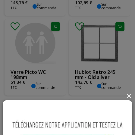
143
,
76
€
102
,
69
€
Sur
Sur
commande
commande
TTC
TTC
Verre Picto WC
Hublot Retro 245
198mm
mm - Old silver
51
,
34
€
143
,
76
€
Sur
Sur
commande
commande
TTC
TTC
×