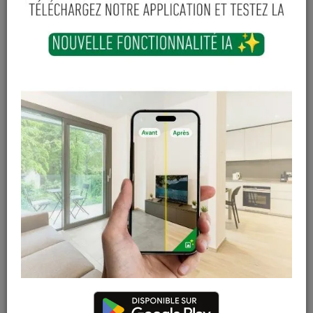
-
+
Ajouter au panier
Sur commande
Magasin / Entrepôt
Quantité
Gosselies
Hors stock
Court-St-Etienne
Hors stock
Cuesmes
Hors stock
Contactez Diffusion Menuiserie pour obtenir le temps de
réapprovisionnement pour ce produit
Les teintes, nuances et veinages des photos peuvent
varier par rapport au produit réel