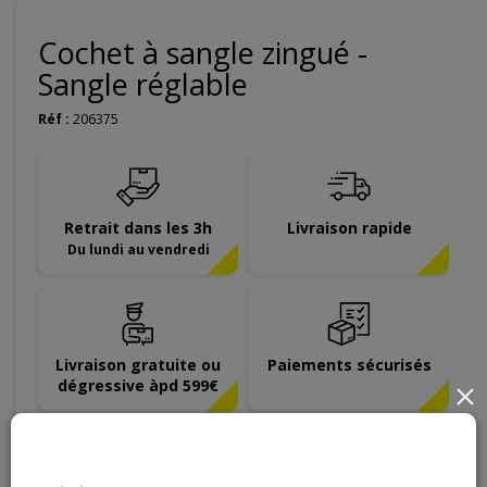
Cochet à sangle zingué -
Sangle réglable
Réf :
206375
Retrait dans les 3h
Livraison rapide
Du lundi au vendredi
Livraison gratuite ou
Paiements sécurisés
dégressive àpd 599€
×
10
,
68
€
TTC