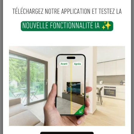
2,50 € / ml
7
,
51
€
TTC
(3 ml / pièce)
TTC
-
+
Ajouter au panier
En stock
Magasin / Entrepôt
Quantité
Gosselies
469 articles
Court-St-Etienne
561 articles
Cuesmes
358 articles