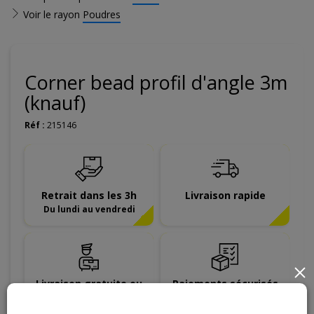
Voir le rayon
Poudres
Corner bead profil d'angle 3m
(knauf)
Réf :
215146
Retrait dans les 3h
Livraison rapide
Du lundi au vendredi
×
Livraison gratuite ou
Paiements sécurisés
dégressive àpd 599€