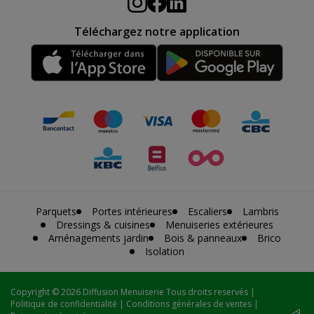
Téléchargez notre application
Parquets
Portes intérieures
Escaliers
Lambris
Dressings & cuisines
Menuiseries extérieures
Aménagements jardin
Bois & panneaux
Brico
Isolation
Copyright
© 2026 Diffusion Menuiserie Tous droits reservés |
Politique de confidentialité
|
Conditions générales de ventes
|