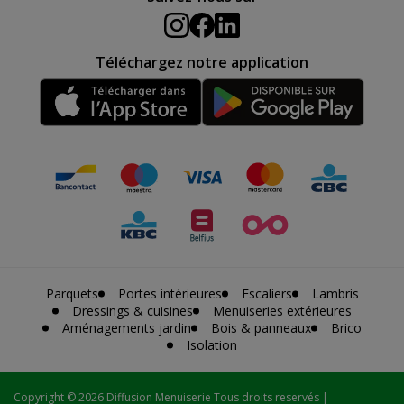
Téléchargez notre application
Parquets
Portes intérieures
Escaliers
Lambris
Dressings & cuisines
Menuiseries extérieures
Aménagements jardin
Bois & panneaux
Brico
Isolation
Copyright
© 2026 Diffusion Menuiserie Tous droits reservés |