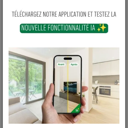
-
+
Ajouter au panier
Sur commande
Magasin / Entrepôt
Quantité
Gosselies
Hors stock
Court-St-Etienne
Hors stock
Cuesmes
Hors stock
Contactez Diffusion Menuiserie pour obtenir le temps de
réapprovisionnement pour ce produit
Les teintes, nuances et veinages des photos peuvent
varier par rapport au produit réel