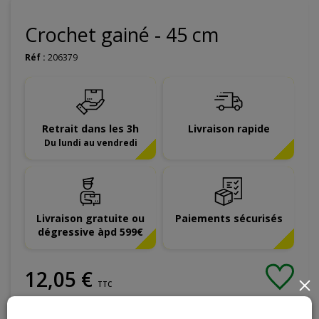
Crochet gainé - 45 cm
Réf :
206379
Retrait dans les 3h
Livraison rapide
Du lundi au vendredi
Livraison gratuite ou
Paiements sécurisés
dégressive àpd 599€
12
,
05
€
×
TTC