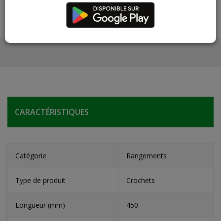
CARACTÉRISTIQUES
Catégorie
Rangements
Type de produit
Crochets
Longueur (mm)
450