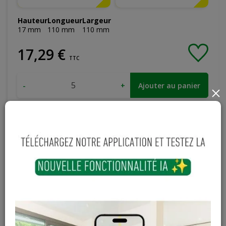
Hauteur
Longueur
Largeur
17
mm
110
mm
110
mm
17
,
29
€
TTC
-
+
Ajouter au panier
×
En stock
Magasin / Entrepôt
Quantité
Gosselies
2 articles
Court-St-Etienne
11 articles
Cuesmes
5 articles