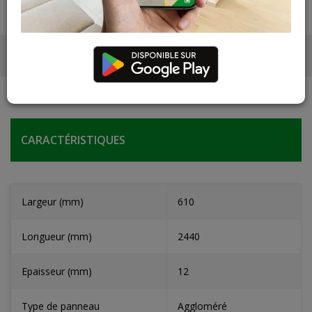
CARACTÉRISTIQUES
Largeur (mm)
610
Longueur (mm)
2440
Epaisseur (mm)
12
Type de panneau
Aggloméré