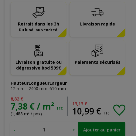
Retrait dans les 3h
Livraison rapide
Du lundi au vendredi
Livraison gratuite ou
Paiements sécurisés
dégressive àpd 599€
Hauteur
Longueur
Largeur
12
mm
2400
mm
610
mm
8
,
82
€
7,38 € / m²
13
,
13
€
10
,
99
€
TTC
(1,488 m² / pnx)
TTC
-
+
Ajouter au panier