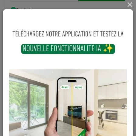
×
En stock
Magasin / Entrepôt
Quantité
Gosselies
142 articles
Court-St-Etienne
648 articles
Cuesmes
80 articles
Contactez Diffusion Menuiserie pour obtenir le temps de
réapprovisionnement pour ce produit
Les teintes, nuances et veinages des photos peuvent
varier par rapport au produit réel