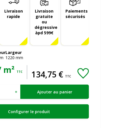
Livraison
Livraison
Paiements
rapide
gratuite
sécurisés
ou
dégressive
àpd 599€
eur
Largeur
m
1220
mm
/ m²
134
,
75
€
TTC
TTC
+
Ajouter au panier
Configurer le produit