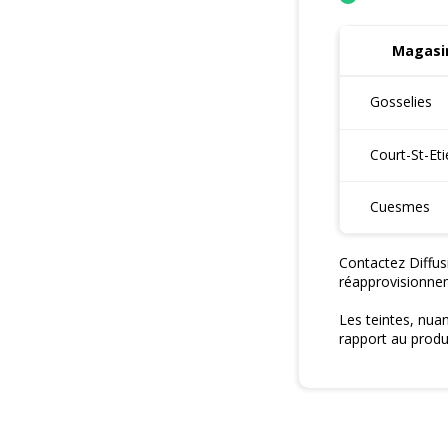
Magasin
Gosselies
Court-St-Et
Cuesmes
Contactez Diffus
réapprovisionne
Les teintes, nua
rapport au produi