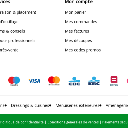
vices
Mon compte
livraison & placement
Mon panier
d'outillage
Mes commandes
s & conseils
Mes factures
pour professionnels
Mes découpes
près-vente
Mes codes promos
ris
Dressings & cuisines
Menuiseries extérieures
Aménagemen
|
Politique de confidentialité
|
Conditions générales de ventes
|
Paiements sécu