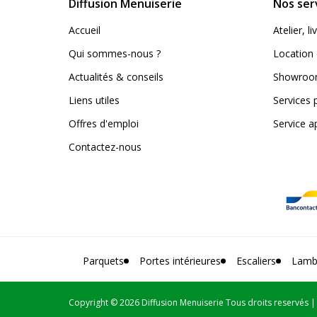
Diffusion Menuiserie
Nos ser
Accueil
Atelier, 
Qui sommes-nous ?
Location 
Actualités & conseils
Showroom
Liens utiles
Services 
Offres d'emploi
Service a
Contactez-nous
Parquets
Portes intérieures
Escaliers
Lamb
Copyright
© 2026 Diffusion Menuiserie Tous droits reservés 