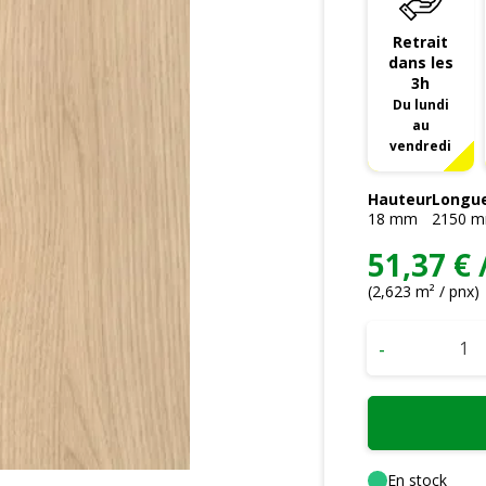
Retrait
dans les
3h
Du lundi
au
vendredi
Hauteur
Longu
18
mm
2150
m
51,37 € 
(2,623 m² / pnx)
-
En stock