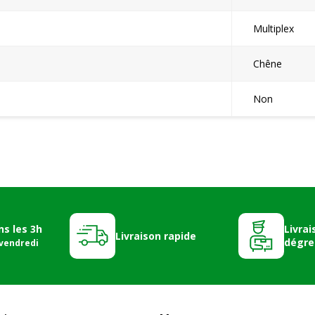
Multiplex
Chêne
Non
ns les 3h
Livrai
Livraison rapide
dégre
 vendredi