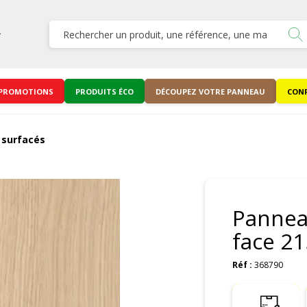
PROMOTIONS
PRODUITS ÉCO
DÉCOUPEZ VOTRE PANNEAU
CONF
 surfacés
Pannea
face 2
Réf :
368790