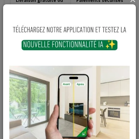
Livraison gratuite ou
Paiements sécurisés
dégressive àpd 599€
3
,
09
€
TTC
-
+
Ajouter au panier
En stock
Magasin / Entrepôt
Quantité
Gosselies
4 articles
Court-St-Etienne
Hors stock
Cuesmes
Hors stock