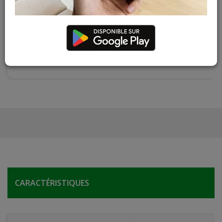
Contactez Diffusion Menuiserie pour obtenir le temps de
réapprovisionnement pour ce produit
Les teintes, nuances et veinages des photos peuvent
varier par rapport au produit réel
CARACTÉRISTIQUES