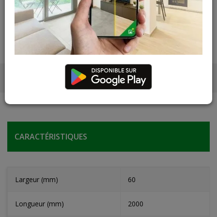
Les teintes, nuances et veinages des photos peuvent
varier par rapport au produit réel
CARACTÉRISTIQUES
Largeur (mm)
60
Longueur (mm)
2000