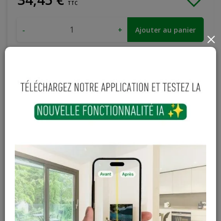
TTC
-
+
Ajouter au panier
×
En stock
Magasin / Entrepôt
Quantité
Gosselies
10 articles
Court-St-Etienne
6 articles
Cuesmes
10 articles
Contactez Diffusion Menuiserie pour obtenir le temps de
réapprovisionnement pour ce produit