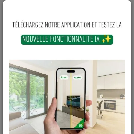
43
,
89
€
TTC
-
+
Ajouter au panier
En stock
Magasin / Entrepôt
Quantité
Gosselies
31 articles
Court-St-Etienne
Hors stock
Cuesmes
Hors stock