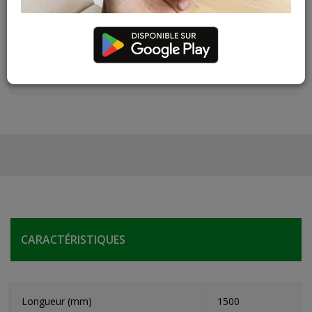
Contactez Diffusion Menuiserie pour obtenir le temps de
réapprovisionnement pour ce produit
Les teintes, nuances et veinages des photos peuvent
varier par rapport au produit réel
CARACTÉRISTIQUES
Longueur (mm)
1500