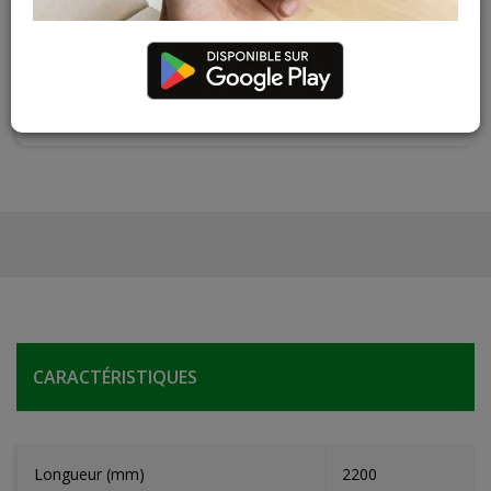
Contactez Diffusion Menuiserie pour obtenir le temps de
réapprovisionnement pour ce produit
Les teintes, nuances et veinages des photos peuvent
varier par rapport au produit réel
CARACTÉRISTIQUES
Longueur (mm)
2200