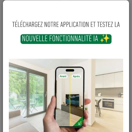
64
,
28
€
TTC
-
+
Ajouter au panier
En stock
Magasin / Entrepôt
Quantité
Gosselies
9 articles
Court-St-Etienne
Hors stock
Cuesmes
Hors stock