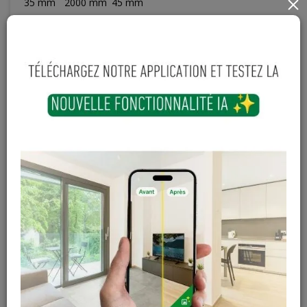
35
mm
2000
mm
45
mm
×
22
,
88
€
TTC
-
+
Ajouter au panier
En stock
Magasin / Entrepôt
Quantité
Gosselies
73 articles
Court-St-Etienne
Hors stock
Cuesmes
Hors stock
Contactez Diffusion Menuiserie pour obtenir le temps de