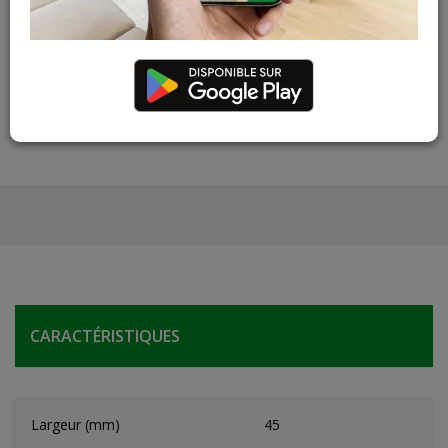
réapprovisionnement pour ce produit
Les teintes, nuances et veinages des photos peuvent
varier par rapport au produit réel
CARACTÉRISTIQUES
Largeur (mm)
45