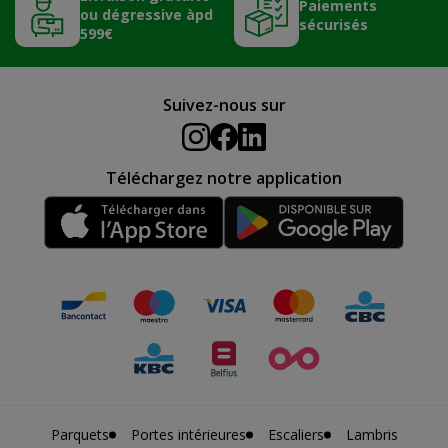
Paiements
ou dégressive àpd
sécurisés
599€
Suivez-nous sur
Téléchargez notre application
Parquets
Portes intérieures
Escaliers
Lambris