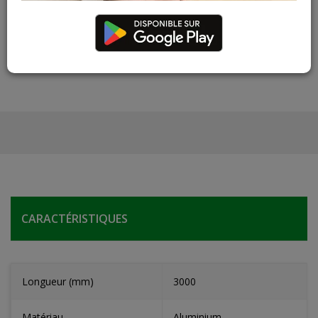
Les teintes, nuances et veinages des photos peuvent
varier par rapport au produit réel
CARACTÉRISTIQUES
Longueur (mm)
3000
Matériau
Aluminium