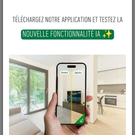
125
,
50
€
TTC
-
+
Ajouter au panier
En stock
Magasin / Entrepôt
Quantité
Gosselies
2 articles
Court-St-Etienne
1 articles
Cuesmes
4 articles
Contactez Diffusion Menuiserie pour obtenir le temps de
réapprovisionnement pour ce produit