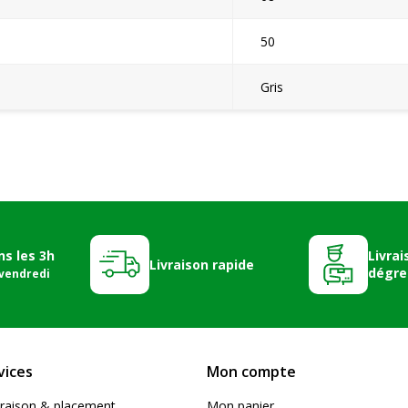
50
Gris
ns les 3h
Livrai
Livraison rapide
dégre
 vendredi
vices
Mon compte
livraison & placement
Mon panier