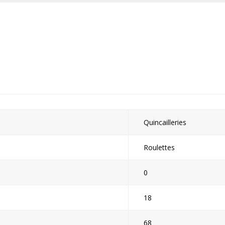
Quincailleries
Roulettes
0
18
68