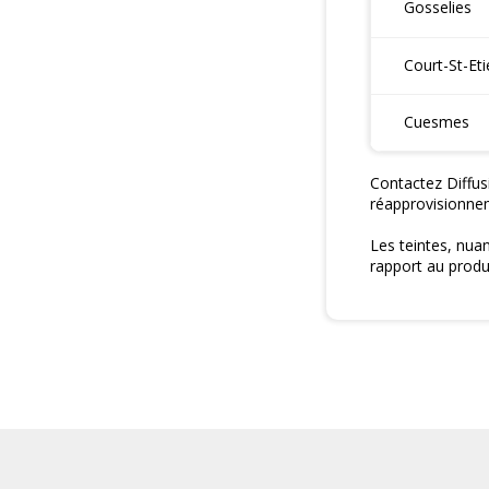
Gosselies
Court-St-Et
Cuesmes
Contactez Diffus
réapprovisionne
Les teintes, nua
rapport au produi