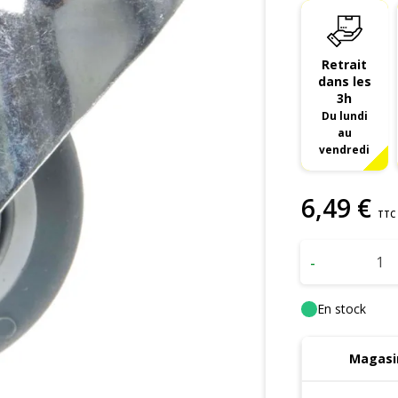
Retrait
dans les
3h
Du lundi
au
vendredi
6
,
49
€
TTC
-
En stock
Magasin