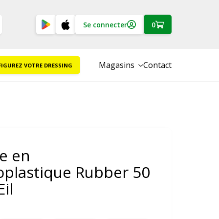
Se connecter
0
Magasins
Contact
IGUREZ VOTRE DRESSING
e en
plastique Rubber 50
il