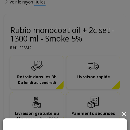
Voir le rayon
Huiles
Rubio monocoat oil + 2c set -
1300 ml - Smoke 5%
Réf :
228812
Retrait dans les 3h
Livraison rapide
Du lundi au vendredi
Livraison gratuite ou
Paiements sécurisés
×
dégressive àpd 599€