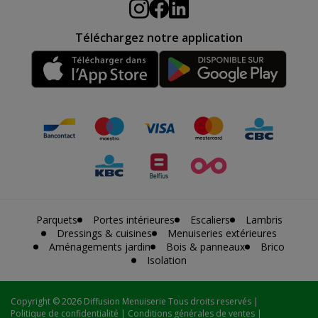
Téléchargez notre application
Parquets
Portes intérieures
Escaliers
Lambris
Dressings & cuisines
Menuiseries extérieures
Aménagements jardin
Bois & panneaux
Brico
Isolation
Copyright
© 2026 Diffusion Menuiserie Tous droits reservés |
Politique de confidentialité
|
Conditions générales de ventes
|