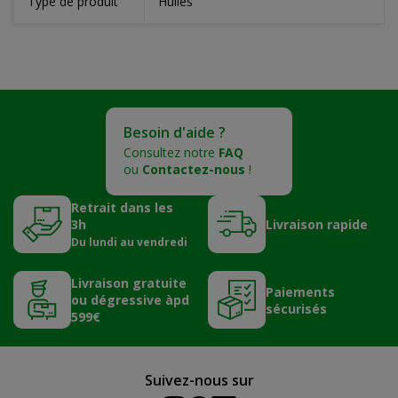
Type de produit
Huiles
Besoin d'aide ?
Consultez notre
FAQ
ou
Contactez-nous
!
Retrait dans les
3h
Livraison rapide
Du lundi au vendredi
Livraison gratuite
Paiements
ou dégressive àpd
sécurisés
599€
Suivez-nous sur