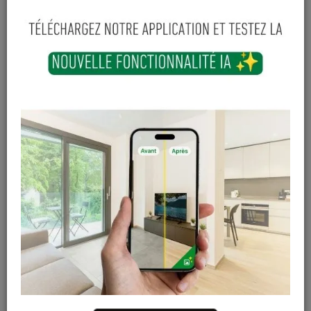
182
,
04
€
TTC
-
+
Ajouter au panier
En stock
Magasin / Entrepôt
Quantité
Gosselies
1 articles
Court-St-Etienne
Hors stock
Cuesmes
2 articles
Contactez Diffusion Menuiserie pour obtenir le temps de
réapprovisionnement pour ce produit