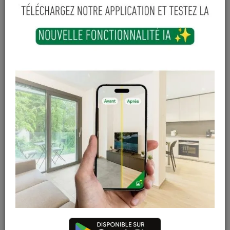
-
+
Ajouter au panier
En stock
Magasin / Entrepôt
Quantité
Gosselies
6 articles
Court-St-Etienne
Hors stock
Cuesmes
Hors stock
Contactez Diffusion Menuiserie pour obtenir le temps de
réapprovisionnement pour ce produit
Les teintes, nuances et veinages des photos peuvent