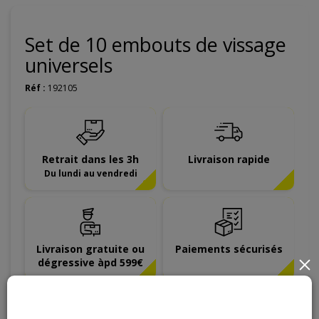
Set de 10 embouts de vissage
universels
Réf :
192105
Retrait dans les 3h
Livraison rapide
Du lundi au vendredi
Livraison gratuite ou
Paiements sécurisés
dégressive àpd 599€
×
12
,
18
€
TTC