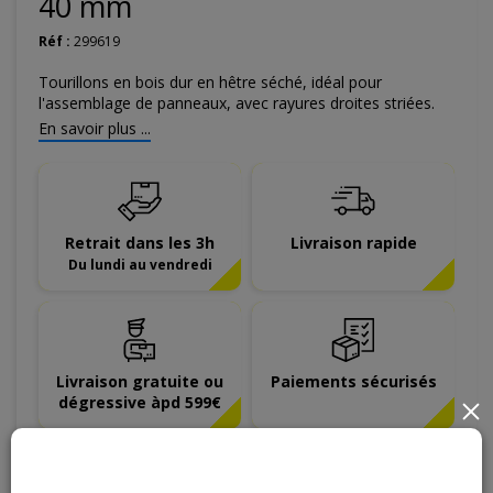
40 mm
Réf :
299619
Tourillons en bois dur en hêtre séché, idéal pour
l'assemblage de panneaux, avec rayures droites striées.
En savoir plus ...
Retrait dans les 3h
Livraison rapide
Du lundi au vendredi
Livraison gratuite ou
Paiements sécurisés
dégressive àpd 599€
×
5
,
31
€
TTC