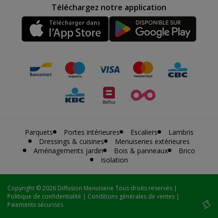
Téléchargez notre application
Parquets
Portes intérieures
Escaliers
Lambris
Dressings & cuisines
Menuiseries extérieures
Aménagements jardin
Bois & panneaux
Brico
Isolation
Copyright
© 2026 Diffusion Menuiserie Tous droits reservés |
Politique de confidentialité
|
Conditions générales de ventes
|
Paiements sécurisés