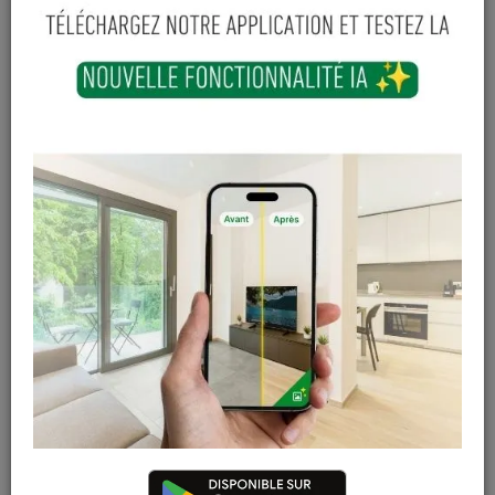
-
+
Ajouter au panier
Sur commande
Magasin / Entrepôt
Quantité
Gosselies
Hors stock
Court-St-Etienne
Hors stock
Cuesmes
Hors stock
Contactez Diffusion Menuiserie pour obtenir le temps de
réapprovisionnement pour ce produit
Les teintes, nuances et veinages des photos peuvent