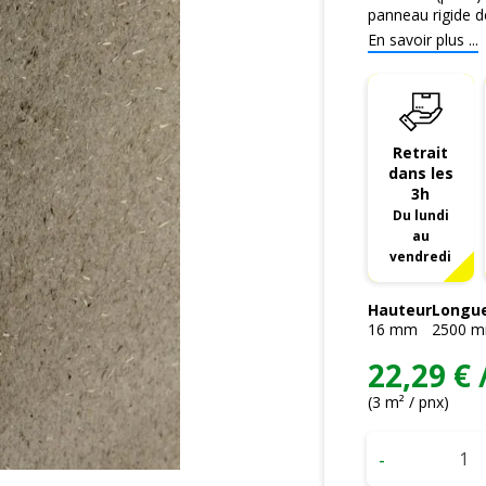
panneau rigide de
En savoir plus ...
Retrait
dans les
3h
Du lundi
au
vendredi
Hauteur
Longu
16
mm
2500
m
22,29 € 
(3 m² / pnx)
-