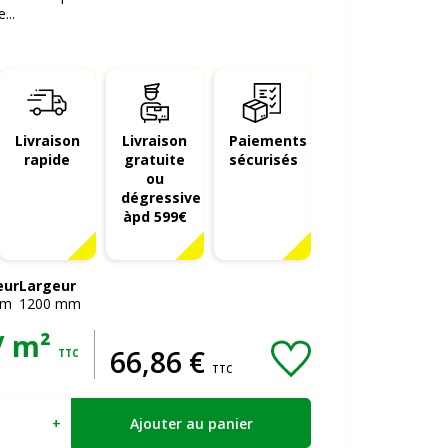
...
Livraison
Livraison
Paiements
rapide
gratuite
sécurisés
ou
dégressive
àpd 599€
eur
Largeur
m
1200
mm
/ m²
66
,
86
€
TTC
TTC
+
Ajouter au panier