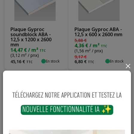
Plaque Gyproc
Plaque Gyproc ABA -
soundblock ABA -
12,5 x 600 x 2600 mm
12,5 x 1200 x 2600
5
,
88
€
mm
4,36 € / m²
TTC
14,47 € / m²
(1,56 m² / pnx)
TTC
(3,12 m² / pnx)
9
,
17
€
En stock
En stock
45
,
16
€
6
,
80
€
TTC
TTC
×
Vis gyproc à fixation
Plaque Gyproc hydro
rapide 45mm - 1000
ABA - 12,5 x 600 x