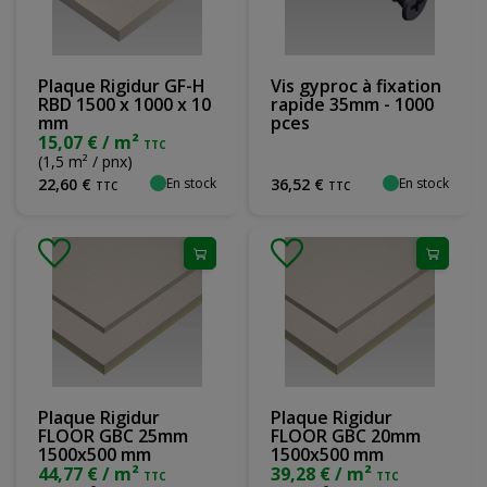
Plaque Rigidur GF-H
Vis gyproc à fixation
RBD 1500 x 1000 x 10
rapide 35mm - 1000
mm
pces
15,07 € / m²
TTC
(1,5 m² / pnx)
En stock
En stock
22
,
60
€
36
,
52
€
TTC
TTC
Plaque Rigidur
Plaque Rigidur
FLOOR GBC 25mm
FLOOR GBC 20mm
1500x500 mm
1500x500 mm
44,77 € / m²
39,28 € / m²
TTC
TTC