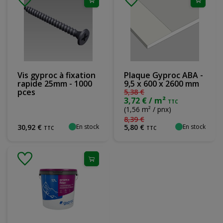
Vis gyproc à fixation
Plaque Gyproc ABA -
rapide 25mm - 1000
9,5 x 600 x 2600 mm
pces
5
,
38
€
3,72 € / m²
TTC
(1,56 m² / pnx)
8
,
39
€
En stock
En stock
30
,
92
€
5
,
80
€
TTC
TTC