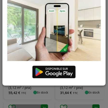
pces
2600 mm
10,68 € / m²
TTC
(1,56 m² / pnx)
En stock
En stock
42
,
92
€
16
,
66
€
TTC
TTC
Plaque Gyproc
Plaque Gyproc 4 ABA
Rigidur GF-H ABA -
- 12,5 x 1200 x 2600
12,5 x 1200 x 2600
mm
mm
17,76 € / m²
10,14 € / m²
TTC
TTC
(3,12 m² / pnx)
(3,12 m² / pnx)
En stock
En stock
55
,
42
€
31
,
64
€
TTC
TTC