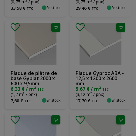
(0,75 m² / pnx)
(0,75 m² / pnx)
En stock
En stock
33
,
58
€
29
,
46
€
TTC
TTC
Plaque de plâtre de
Plaque Gyproc ABA -
base Gyplat 2000 x
12,5 x 1200 x 2600
600 x 9,5mm
mm
6,33 € / m²
5,67 € / m²
TTC
TTC
(1,2 m² / pnx)
(3,12 m² / pnx)
En stock
En stock
7
,
60
€
17
,
70
€
TTC
TTC