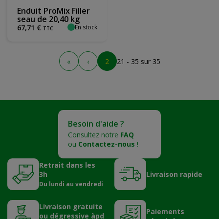
Enduit ProMix Filler
seau de 20,40 kg
En stock
67
,
71
€
TTC
«
‹
2
21 - 35 sur 35
Besoin d'aide ?
Consultez notre
FAQ
ou
Contactez-nous
!
Retrait dans les
3h
Livraison rapide
Du lundi au vendredi
Livraison gratuite
Paiements
ou dégressive àpd