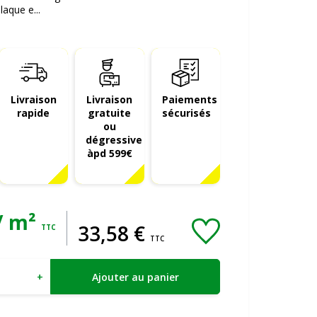
laque e...
Livraison
Livraison
Paiements
rapide
gratuite
sécurisés
ou
dégressive
àpd 599€
/ m²
33
,
58
€
TTC
TTC
+
Ajouter au panier