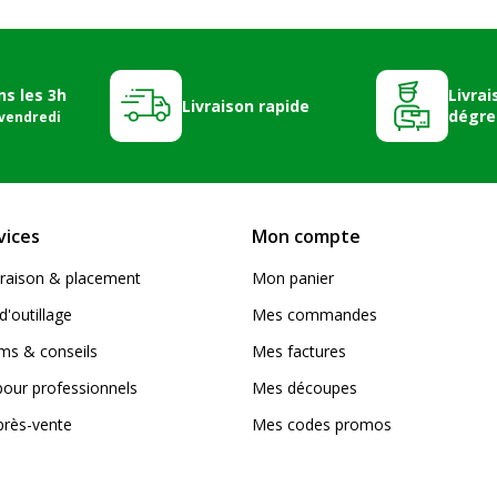
ns les 3h
Livrai
Livraison rapide
dégre
 vendredi
vices
Mon compte
livraison & placement
Mon panier
d'outillage
Mes commandes
s & conseils
Mes factures
pour professionnels
Mes découpes
près-vente
Mes codes promos