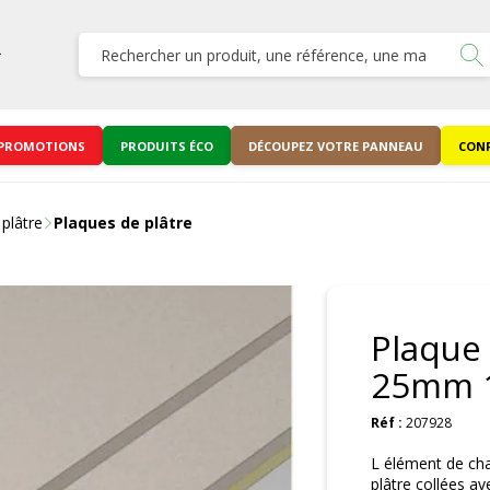
PROMOTIONS
PRODUITS ÉCO
DÉCOUPEZ VOTRE PANNEAU
CONF
plâtre
Plaques de plâtre
Plaque
25mm 
Réf :
207928
L élément de ch
plâtre collées a