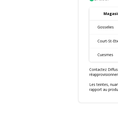
Magasin
Gosselies
Court-St-Et
Cuesmes
Contactez Diffus
réapprovisionne
Les teintes, nua
rapport au produi