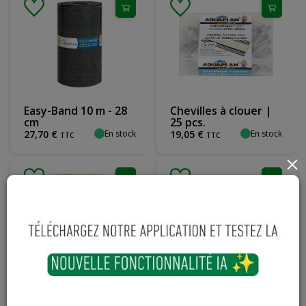
Easy-Band 10 m - 28
Chevilles à clouer |
cm
25 pcs.
En stock
En stock
27
,
70
€
19
,
05
€
TTC
TTC
×
Rooffix Activator 5L
Toit-Etanche 10 kg +
20 %
En stock
En stock
114
,
39
€
130
,
15
€
TTC
TTC