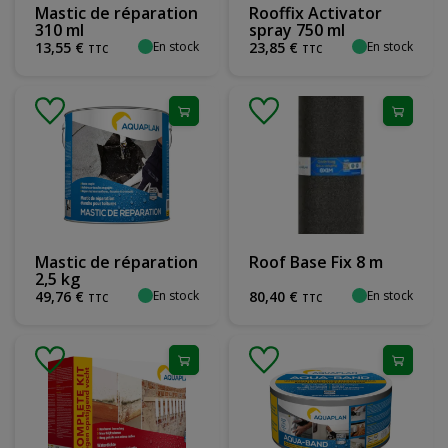
Mastic de réparation
Rooffix Activator
310 ml
spray 750 ml
En stock
En stock
13
,
55
€
23
,
85
€
TTC
TTC
Mastic de réparation
Roof Base Fix 8 m
2,5 kg
En stock
En stock
49
,
76
€
80
,
40
€
TTC
TTC