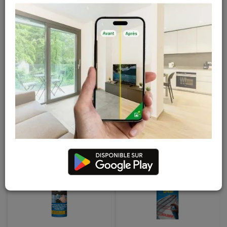
Etanche-Tout 10 L +
Roofix 1 kg
20%
En stock
En stock
266
,
30
€
18
,
30
€
TTC
TTC