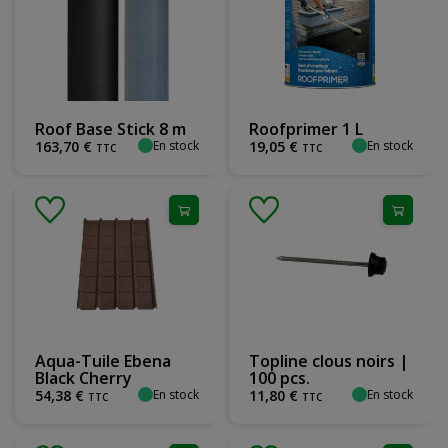
Roof Base Stick 8 m
Roofprimer 1 L
En stock
En stock
163
,
70
€
19
,
05
€
TTC
TTC
Aqua-Tuile Ebena
Topline clous noirs |
Black Cherry
100 pcs.
En stock
En stock
54
,
38
€
11
,
80
€
TTC
TTC