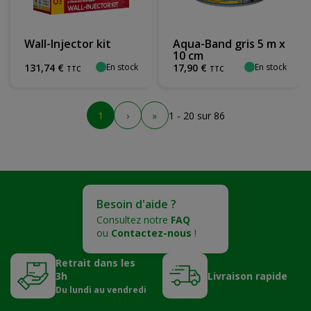
Wall-Injector kit
Aqua-Band gris 5 m x
10 cm
En stock
En stock
131
,
74
€
17
,
90
€
TTC
TTC
1
›
»
1 - 20 sur 86
Besoin d'aide ?
Consultez notre
FAQ
ou
Contactez-nous
!
Retrait dans les
3h
Livraison rapide
Du lundi au vendredi