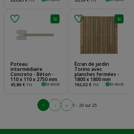
TTC
TTC
Poteau
Écran de jardin
intermédiaire
Torino avec
Concreto - Béton -
planches fermées -
110 x 110 x 2750 mm
1800 x 1800 mm
En stock
En stock
45
,
86
€
162
,
02
€
TTC
TTC
1
›
»
1 - 20 sur 25