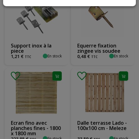
Support inox à la
Equerre fixation
piece
zingee vis soudee
En stock
En stock
1
,
21
€
0
,
48
€
TTC
TTC
Ecran fino avec
Dalle terrasse Lado -
planches fines - 1800
100x100 cm - Meleze
x 1800 mm
En stock
En stock
223
,
85
€
33
,
59
€