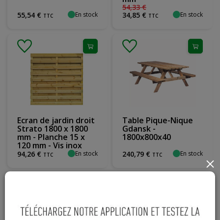
54
,
33
€
En stock
En stock
55
,
54
€
34
,
85
€
TTC
TTC
Ecran de jardin droit
Table Pique-Nique
Strato 1800 x 1800
Gdansk -
mm - Planche 15 x
1800x800x40
120 mm - Vis inox
En stock
En stock
94
,
26
€
240
,
79
€
TTC
TTC
×