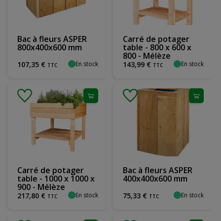
Bac à fleurs ASPER
Carré de potager
800x400x600 mm
table - 800 x 600 x
800 - Mélèze
En stock
En stock
107
,
35
€
143
,
99
€
TTC
TTC
Carré de potager
Bac à fleurs ASPER
table - 1000 x 1000 x
400x400x600 mm
900 - Mélèze
En stock
En stock
217
,
80
€
75
,
33
€
TTC
TTC