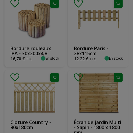
Bordure rouleaux
Bordure Paris -
IPA - 30x200x4,8
28x115cm
En stock
En stock
16
,
70
€
12
,
22
€
TTC
TTC
Cloture Country -
Écran de jardin Multi
90x180cm
- Sapin - 1800 x 1800
mm