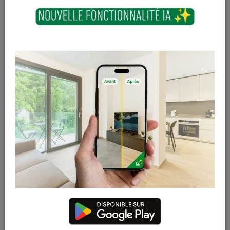
Dalle terrasse Karo -
Support inox blister
100x100 cm - Sapin
de 4 pieces
En stock
En stock
27
,
83
€
5
,
08
€
TTC
TTC
Support piquet
Table Pique-Nique
pointe - 90 x 90 mm
Lubin -
1800x750x1500mm
En stock
En stock
12
,
35
€
502
,
49
€
TTC
TTC