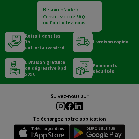
Besoin d'aide ?
Consultez notre
FAQ
ou
Contactez-nous
!
Retrait dans les
3h
Livraison rapide
Du lundi au vendredi
Livraison gratuite
Paiements
ou dégressive àpd
sécurisés
599€
Suivez-nous sur
Téléchargez notre application