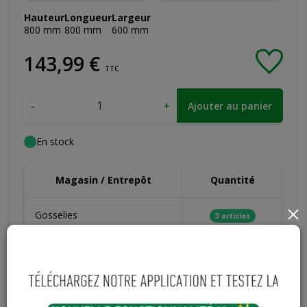
Hauteur
Longueur
Largeur
800
mm
800
mm
600
mm
143
,
99
€
TTC
-
+
Ajouter au panier
En stock
Magasin / Entrepôt
Quantité
Gosselies
×
3 articles
Court-St-Etienne
Hors stock
Cuesmes
4 articles